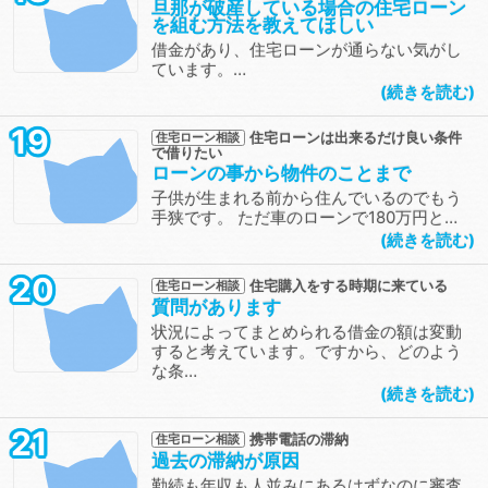
旦那が破産している場合の住宅ローン
を組む方法を教えてほしい
借金があり、住宅ローンが通らない気がし
ています。…
続きを読む
19
住宅ローンは出来るだけ良い条件
住宅ローン相談
で借りたい
ローンの事から物件のことまで
子供が生まれる前から住んでいるのでもう
手狭です。 ただ車のローンで180万円と…
続きを読む
20
住宅購入をする時期に来ている
住宅ローン相談
質問があります
状況によってまとめられる借金の額は変動
すると考えています。ですから、どのよう
な条…
続きを読む
21
携帯電話の滞納
住宅ローン相談
過去の滞納が原因
勤続も年収も人並みにあるはずなのに審査