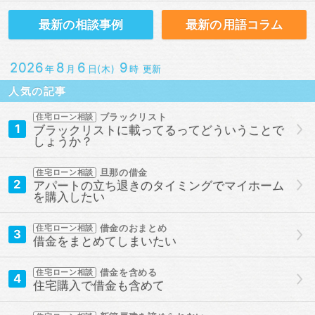
最新の
相談事例
最新の
用語コラム
2026
8
6
9
年
月
日(木)
時 更新
人気の記事
ブラックリスト
住宅ローン相談
1
ブラックリストに載ってるってどういうことで
しょうか？
旦那の借金
住宅ローン相談
2
アパートの立ち退きのタイミングでマイホーム
を購入したい
借金のおまとめ
住宅ローン相談
3
借金をまとめてしまいたい
借金を含める
住宅ローン相談
4
住宅購入で借金も含めて