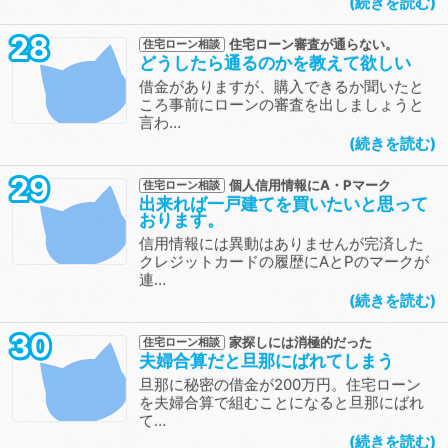
続きを読む
28
住宅ローン審査が通らない。
住宅ローン相談
どうしたら通るのかを教えて欲しい
借金がありますが、購入できるか聞いたと
ころ事前にローンの審査を出しましょうと
言わ…
続きを読む
29
個人信用情報にA・Pマーク
住宅ローン相談
出来れば一戸建てを買いたいと思って
おります。
信用情報には異動はありませんが完済した
クレジットカードの履歴にAとPのマークが
連…
続きを読む
30
家探しには消極的だった
住宅ローン相談
夫婦合算だと旦那にばれてしまう
旦那に秘密の借金が200万円。住宅ローン
を夫婦合算で組むことになると旦那にばれ
て…
続きを読む