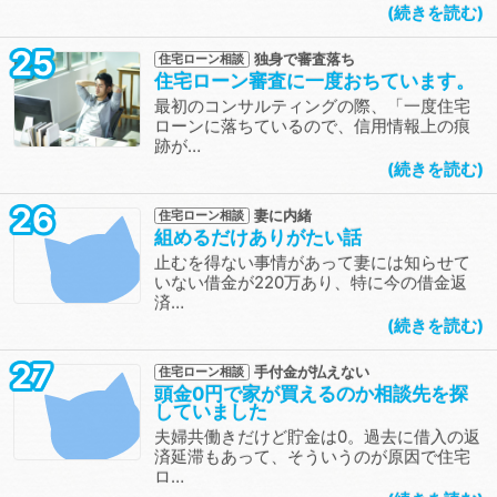
続きを読む
25
独身で審査落ち
住宅ローン相談
住宅ローン審査に一度おちています。
最初のコンサルティングの際、「一度住宅
ローンに落ちているので、信用情報上の痕
跡が…
続きを読む
26
妻に内緒
住宅ローン相談
組めるだけありがたい話
止むを得ない事情があって妻には知らせて
いない借金が220万あり、特に今の借金返
済…
続きを読む
27
手付金が払えない
住宅ローン相談
頭金0円で家が買えるのか相談先を探
していました
夫婦共働きだけど貯金は0。過去に借入の返
済延滞もあって、そういうのが原因で住宅
ロ…