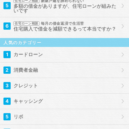
新築戸建を諦められない
住宅ローン相談
5
多額の借金がありますが、住宅ローンが組みた
いです
毎月の借金返済で生活苦
住宅ローン相談
6
住宅購入で借金を減額できるって本当ですか？
人気のカテゴリー
1
カードローン
2
消費者金融
3
クレジット
4
キャッシング
5
リボ