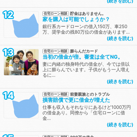
続きを読む
12
貯金はありません。
住宅ローン相談
家を購入は可能でしょうか？
銀行系カードローンの借入150万、車250
万、奨学金の残80万位の借金があります…
続きを読む
13
膨らんだカード
住宅ローン相談
当初の借金が倍。審査は全てNG。
妻に内緒の独身時代の借金が、今では倍以
上に膨らんでいます。子供がもう一人増え
るに…
続きを読む
14
前妻親族とのトラブル
住宅ローン相談
損害賠償で更に借金が増えた
仕事も収入もそれなりにあるけど1000万円
の借金あり。同僚から「住宅ローンに借
金…
続きを読む