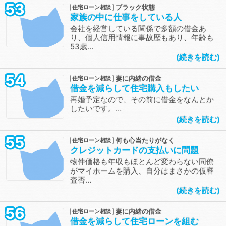
53
ブラック状態
住宅ローン相談
家族の中に仕事をしている人
会社を経営している関係で多額の借金あ
り、個人信用情報に事故歴もあり、年齢も
53歳…
続きを読む
54
妻に内緒の借金
住宅ローン相談
借金を減らして住宅購入もしたい
再婚予定なので、その前に借金をなんとか
したいです。…
続きを読む
55
何も心当たりがなく
住宅ローン相談
クレジットカードの支払いに問題
物件価格も年収もほとんど変わらない同僚
がマイホームを購入、自分はまさかの仮審
査否…
続きを読む
56
妻に内緒の借金
住宅ローン相談
借金を減らして住宅ローンを組む