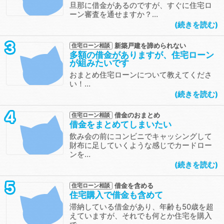
旦那に借金があるのですが、すぐに住宅ロ
ーン審査を通せますか？…
続きを読む
3
新築戸建を諦められない
住宅ローン相談
多額の借金がありますが、住宅ローン
が組みたいです
おまとめ住宅ローンについて教えてくださ
い！…
続きを読む
4
借金のおまとめ
住宅ローン相談
借金をまとめてしまいたい
飲み会の前にコンビニでキャッシングして
財布に足していくような感じでカードロー
ンを…
続きを読む
5
借金を含める
住宅ローン相談
住宅購入で借金も含めて
滞納している借金があり、年齢も50歳を超
えていますが、それでも何とか住宅を購入