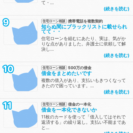
て・…
続きを読む
9
携帯電話を複数契約
住宅ローン相談
知らぬ間にブラックリストに載せられ
てて・・
住宅ローンを組むにあたり、実は、気がか
りな点がありました。弁護士に依頼して解
決し…
続きを読む
10
500万の借金
住宅ローン相談
借金をまとめたいです
複数の借入があり、支払いもきつくなって
きたので困っています。…
続きを読む
11
借金の一本化
住宅ローン相談
借金を一本化できないか
11枚のカードを使って「借入してはそれで
返済する」の繰り返し。支払い不能まであ
と…