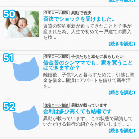
50
異動で否決
住宅ローン相談
否決でショックを受けました。
賃貸の契約更新が迫ってきたことと子供が
産まれた為、人生で初めて一戸建ての購入
を検…
続きを読む
51
子供たちと幸せに暮らしたい
住宅ローン相談
借金苦のシンママでも、家を買うこと
はできますか？
離婚後、子供2人と暮らすために、引越し資
金を借金…横浜にアパートを借りて新生活
を…
続きを読む
52
異動が載っています
住宅ローン相談
金利は多少高くても結構です
異動が載っています。 この状態で融資して
いただける銀行の紹介をお願いします。…
続きを読む