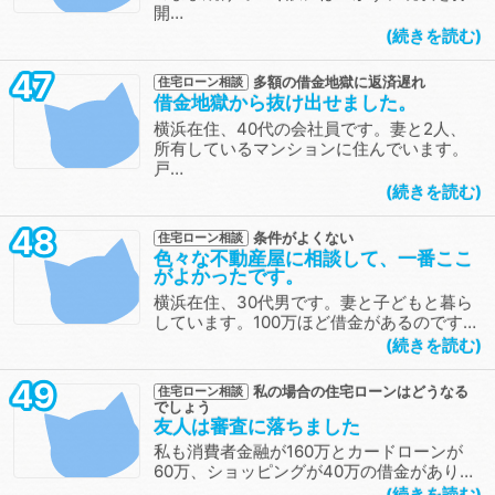
開…
続きを読む
47
多額の借金地獄に返済遅れ
住宅ローン相談
借金地獄から抜け出せました。
横浜在住、40代の会社員です。妻と2人、
所有しているマンションに住んでいます。
戸…
続きを読む
48
条件がよくない
住宅ローン相談
色々な不動産屋に相談して、一番ここ
がよかったです。
横浜在住、30代男です。妻と子どもと暮ら
しています。100万ほど借金があるのです…
続きを読む
49
私の場合の住宅ローンはどうなる
住宅ローン相談
でしょう
友人は審査に落ちました
私も消費者金融が160万とカードローンが
60万、ショッピングが40万の借金があり…
続きを読む