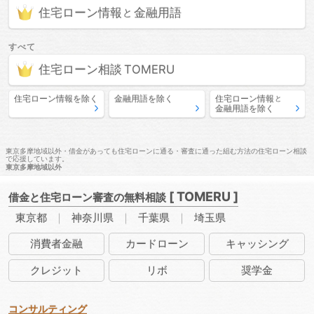
住宅ローン情報
金融用語
と
すべて
住宅ローン相談
住宅ローン情報
を除く
金融用語
を除く
住宅ローン情報
と
金融用語
を除く
東京多摩地域以外・借金があっても住宅ローンに通る・審査に通った組む方法の住宅ローン相談
で応援しています。
東京多摩地域以外
[ TOMERU ]
借金と住宅ローン審査の無料相談
東京都
神奈川県
千葉県
埼玉県
消費者
金融
カード
ローン
キャッ
シング
クレ
ジット
リボ
奨学金
コンサルティング