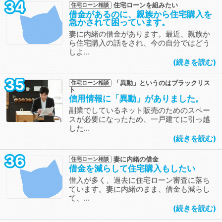
34
住宅ローンを組みたい
住宅ローン相談
借金があるのに、親族から住宅購入を
急かされて困っています。
妻に内緒の借金があります。最近、親族か
ら住宅購入の話をされ、今の自分ではどう
しよ…
続きを読む
35
「異動」というのはブラックリス
住宅ローン相談
ト
信用情報に「異動」がありました。
副業でしているネット販売のためのスペー
スが必要になったため、一戸建てに引っ越
した…
続きを読む
36
妻に内緒の借金
住宅ローン相談
借金を減らして住宅購入もしたい
借入が多く、過去に住宅ローン審査に落ち
ています。妻に内緒のまま、借金も減らし
て、…
続きを読む