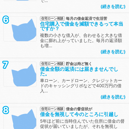
で…
続きを読む
6
毎月の借金返済で生活苦
住宅ローン相談
住宅購入で借金を減額できるって本当
ですか？
複数の小さな借入が、合わせると大きな借
金に膨れ上がっていました。毎月の返済額
も増…
続きを読む
7
貯金は殆ど無く
住宅ローン相談
借金全額の返済には届きませんでし
た。
車ローン、カードローン、クレジットカー
ドのキャッシングリボなどで400万円の借
入…
続きを読む
8
借金の督促状が
住宅ローン相談
借金を無視して今のところに引越し
5年ほど前に当時住んでいた住所に借金の督
促状が届いていましたが、それを無視し