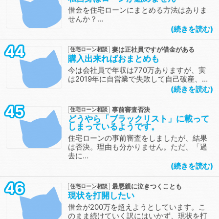
借金を住宅ローンにまとめる方法はありま
せんか？…
続きを読む
44
妻は正社員ですが借金がある
住宅ローン相談
購入出来ればおまとめも
今は会社員で年収は770万ありますが、実
は2019年に自営業で失敗して自己破産、…
続きを読む
45
事前審査否決
住宅ローン相談
どうやら「ブラックリスト」に載って
しまっているようです。
住宅ローンの事前審査をしましたが、結果
は否決。理由も分かりません。ただ、「過
去に…
続きを読む
46
最悪親に泣きつくことも
住宅ローン相談
現状を打開したい
借金が200万を超えようとしています。こ
のまま続けていく訳にはいかず、現状を打