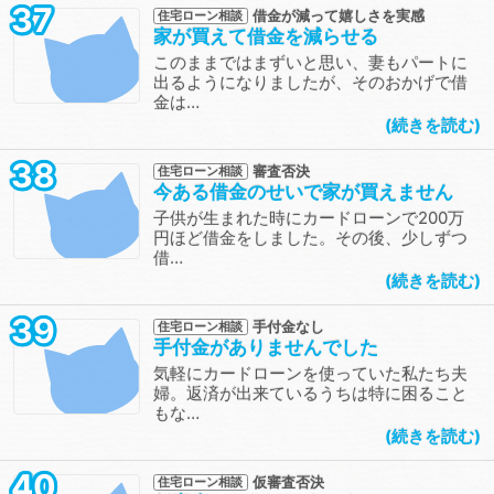
37
借金が減って嬉しさを実感
住宅ローン相談
家が買えて借金を減らせる
このままではまずいと思い、妻もパートに
出るようになりましたが、そのおかげで借
金は…
続きを読む
38
審査否決
住宅ローン相談
今ある借金のせいで家が買えません
子供が生まれた時にカードローンで200万
円ほど借金をしました。その後、少しずつ
借…
続きを読む
39
手付金なし
住宅ローン相談
手付金がありませんでした
気軽にカードローンを使っていた私たち夫
婦。返済が出来ているうちは特に困ること
もな…
続きを読む
40
仮審査否決
住宅ローン相談