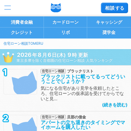
相談
する
消費者金融
カードローン
キャッシング
クレジット
リボ
奨学金
住宅ローン相談TOMERU
2026
8
6
9
年
月
日(木)
時 更新
東京多摩を除く首都圏の住宅ローン相談 人気ランキング
1
ブラックリスト
住宅ローン相談
ブラックリストに載ってるってどうい
うことでしょうか？
気になる住宅があり見学を依頼したとこ
ろ、住宅ローンの仮承認を受けてからでな
いと見…
続きを読む
2
旦那の借金
住宅ローン相談
アパートの立ち退きのタイミングでマ
イホームを購入したい