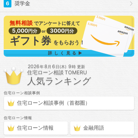
6
奨学金
無料相談
で
アンケートに答えて
5,000
3000
円分
円分
or
ギフト券
を
もらおう！
詳しく見る▶
2026
8
6
9
年
月
日(木)
時 更新
住宅ローン相談
人気ランキング
住宅ローン相談
事例
住宅ローン相談
事例
（首都圏）
住宅ローン情報
住宅ローン情報
金融用語