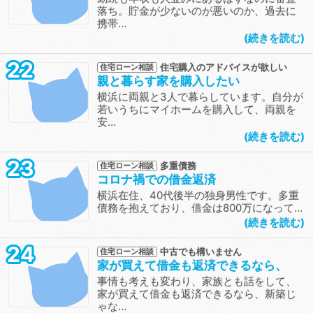
落ち。貯金が少ないのが悪いのか、過去に
携帯…
続きを読む
22
住宅購入のアドバイスが欲しい
住宅ローン相談
親と暮らす家を購入したい
横浜に両親と3人で暮らしています。自分が
若いうちにマイホームを購入して、両親を
安…
続きを読む
23
多重債務
住宅ローン相談
コロナ禍での借金返済
横浜在住、40代後半の独身男性です。多重
債務を抱えており、借金は800万になって…
続きを読む
24
中古でも構いません
住宅ローン相談
家が買えて借金も返済できるなら、
事情も考えも変わり、家族とも話をして、
家が買えて借金も返済できるなら、新築じ
ゃな…