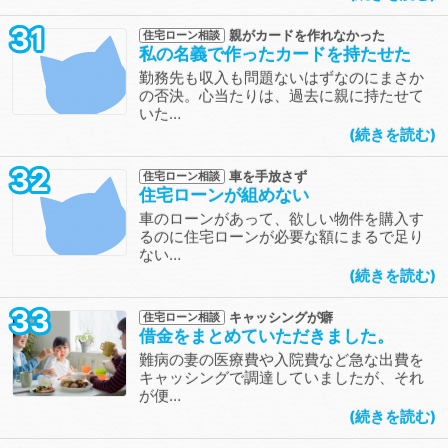
31
親がカードを作れなかった
住宅ローン相談
私の名義で作ったカードを持たせた
勤務先も収入も問題ないはずなのにまさか
の否決。心当たりは、過去に親に持たせて
いた…
続きを読む
32
車を手放さず
住宅ローン相談
住宅ローンが組めない
車のローンがあって、欲しい物件を購入す
るのに住宅ローンが必要な額にまるで足り
ない…
続きを読む
33
キャッシングが癖
住宅ローン相談
借金をまとめていただきました。
難病の妻の医療費や入院費など急な出費を
キャッシングで調達していましたが、それ
が便…
続きを読む