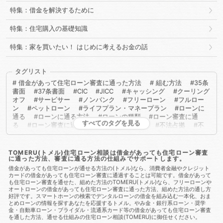
特集：借金を解決するために
特集：住宅購入の基礎知識
特集：家を買いたい！ はじめに考えるお金の話
タグリスト
借金があって住宅ローン審査に通った方法
組む方法
35条
書面
37条書面
CIC
JICC
キャッシング
クーリング
オフ
サービサー
ノンバンク
フリーローン
フルロー
ン
ペットローン
ライフプラン・マネープラン
ローンに
通る
ローンに通る方法
ローンの種類
ローン審査に通
すべてのタグを見る
る
ローン審査に通る方法
不動産取得税
不法占拠
不
法行為
二重譲渡
介護保険
代物弁済
代理人
代襲相
続
任売
任意売却
任意整理
会社法
低層住居専用地
域
住宅ローン
住宅ローンに通る
住宅ローンに通る方
TOMERU(トメル)住宅ローン相談は借金があっても住宅ローン審査
に通った方法、審査に通る方法の仕組みでサポートします。
法
住宅ローンを組む
住宅ローン商品
住宅ローン審査
住宅ローン審査に通る
住宅ローン審査に通る方法
住宅ロー
借金があっても住宅ローンが通せる方法の(トメル)なら、消費者金融やクレジット
カードの借金があっても住宅ローン審査に通過することは可能です。借金があって
ン相談
住宅購入
使用者責任
使用貸借
保佐人
個人
も住宅ローン審査を通せた、組めた方法のTOMERU(トメル)なら、フリーローンや
信用情報
個人民事再生
借地借家法
借地権
借金
借
オートローンの借金があっても住宅ローン審査に通った方法、組めた方法の通し方
金あってもローンに通る
借金あってもローンに通る方法
借
好評です。スマートホーンの検索でデンタルローンの借金を組み込む一本化、おま
金あってもローン審査に通る
借金あってもローン審査に通る方
とめローンの情報を探すあなたを応援するトメル。やみ金・銀行系ローン・奨学
法
借金あっても住宅ローンに通る
借金あっても住宅ローン
金・自動車ローン・ブライダル・流通系カード等の借金があっても住宅ローン審査
を通した方法、通せる仕組みの住宅ローン相談(TOMERU)に御任せください。
に通る方法
借金あっても住宅ローン審査に通る
借金あって