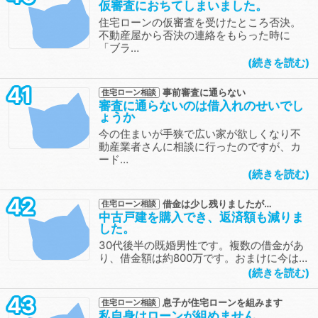
仮審査におちてしまいました。
住宅ローンの仮審査を受けたところ否決。
不動産屋から否決の連絡をもらった時に
「ブラ…
続きを読む
41
事前審査に通らない
住宅ローン相談
審査に通らないのは借入れのせいでし
ょうか
今の住まいが手狭で広い家が欲しくなり不
動産業者さんに相談に行ったのですが、カ
ード…
続きを読む
42
借金は少し残りましたが…
住宅ローン相談
中古戸建を購入でき、返済額も減りま
した。
30代後半の既婚男性です。複数の借金があ
り、借金額は約800万です。おまけに今は…
続きを読む
43
息子が住宅ローンを組みます
住宅ローン相談
私自身はローンが組めません