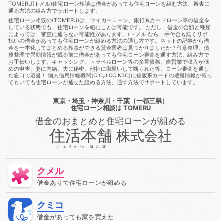
も住宅ローン審査に通る方法
借金あっても審査に通った
借
TOMERU(トメル)住宅ローン相談は借金があっても住宅ローンを組む方法、審査に
通る方法の組み方でサポートします。
金あっても審査に通る
借金あっても審査に通る方法
借金あ
っても通る
借金あっても通る方法
借金があってもローンに
住宅ローン相談の(TOMERU)は、マイカーローン、銀行系カードローン等の借金を
している状態でも、住宅ローンを組むことは可能です。 ただし、借金の金額と種類
通る
借金があってもローンに通る方法
借金があってもロー
によっては、審査に通らない可能性があります。(トメル)なら、手付金も無くリボ
ン審査に通る
借金があってもローン審査に通る方法
借金が
払いの借金があっても住宅ローンが組める方法の通し方です。ネットの記事から借
あっても住宅ローンに通る
借金があっても住宅ローンに通る方
金を一本化してまとめる相談ができる貸金業者は見つかりましたか？任意整理、債
法
借金があっても住宅ローン審査に通る
借金があっても住
務整理で異動情報が載る前に借金があっても住宅ローン審査を通す方法、組み方で
お手伝いします。キャッシング、トラベルローン等の多重債務、自営業で収入が低
宅ローン審査に通る方法
借金があっても住宅ローン審査に通る
めの申告、妻に内緒、夫に秘密、他社に御願いして断られた等、ローン審査を通し
方法
借金があっても住宅ローン審査に通過することは可能
た窓口で応援！ 個人信用情報機関(CIC,JICC,KSC)に信販系カードの遅延情報が載っ
借金があっても審査に通る
借金があっても審査に通る
借金
てもいても住宅ローンが通せた組める方法、通す方法でサポートしています。
があっても審査に通る方法
借金があっても組む方法
借金が
あっても通る
借金があっても通る
借金があっても通る方
東京・埼玉・神奈川・千葉（一都三県）
法
借金があってローンに通る
借金があってローン審査に通
住宅ローン相談
は TOMERU
る
借金があってローン審査に通る方法
借金があって住宅ロ
借金のおまとめと住宅ローンが組める
ーンに通る
借金があって住宅ローンに通る方法
借金があっ
て住宅ローン審査に通る
借金があって住宅ローン審査に通る方
住活本舗
株式会社
法
借金があって審査に通る
借金があって審査に通る方法
借金があって通る
停止条件
健康保険
催告の抗弁権
じゅうかつ ほんぽ
債務
債務不履行
債務者
債権
債権者
債権者主義
債権譲渡
先取特権
入札
全銀協
公序良俗
公正証
クメル
書遺言
公示価格
公証人
公証役場
共有
内容証明郵
便
再生
再調達価額
出納
分筆登記
切土
判決
借金ありで住宅ローンが組める
利率
制度
労災保険
動産
単体規定
危険負担
厚生年金保険
原価法
原状回復義務
双方代理
収入
クミコ
収益還元法
取引
取引事例比較法
取消権
取締役
合
意解除
合筆登記
同時履行
商法
固定資産税
固定金
借金があっても家を買えた