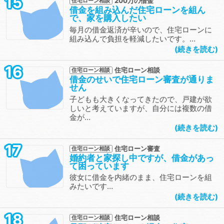
15
200万の借金
住宅ローン相談
借金を組み込んだ住宅ローンを組ん
で、家を購入したい
毎月の借金返済が辛いので、住宅ローンに
組み込んで負担を軽減したいです。…
続きを読む
16
住宅ローン相談
住宅ローン相談
借金のせいで住宅ローン審査が通りま
せん
子どもも大きくなってきたので、戸建が欲
しいと考えていますが、自分には複数の借
金が…
続きを読む
17
住宅ローン審査
住宅ローン相談
婚約者と家探し中ですが、借金があっ
て困っています
彼女に借金を内緒のまま、住宅ローンを組
みたいです…
続きを読む
18
住宅ローン相談
住宅ローン相談