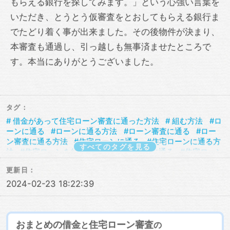
もらえる銀行を探してみます。」という心強い言葉を
いただき、とうとう仮審査をとおしてもらえる銀行ま
でたどり着く事が出来ました。その後物件が決まり、
本審査も通過し、引っ越しも無事済ませたところで
す。本当にありがとうございました。
タグ：
借金があって住宅ローン審査に通った方法
組む方法
ロ
ーンに通る
ローンに通る方法
ローン審査に通る
ロー
ン審査に通る方法
住宅ローンに通る
住宅ローンに通る方
すべてのタグを見る
法
住宅ローンを組む
住宅ローン審査に通る
住宅ローン
審査に通る方法
住宅ローン相談
借金あってもローンに通
更新日：
る
借金あってもローンに通る方法
借金あってもローン審
査に通る
借金あってもローン審査に通る方法
借金あって
2024-02-23 18:22:39
も住宅ローンに通る
借金あっても住宅ローンに通る方法
借金あっても住宅ローン審査に通る
借金あっても住宅ロー
ン審査に通る方法
借金あっても審査に通った
借金あって
も審査に通る
借金あっても審査に通る方法
借金あっても
おまとめの借金
住宅ローン審査
と
の