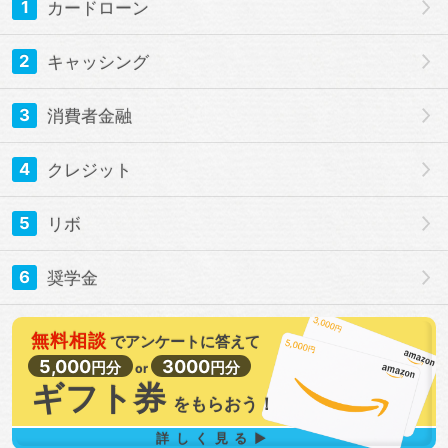
1
カードローン
2
キャッシング
3
消費者金融
4
クレジット
5
リボ
6
奨学金
無料相談
で
アンケートに答えて
5,000
3000
円分
円分
or
ギフト券
を
もらおう！
詳しく見る▶