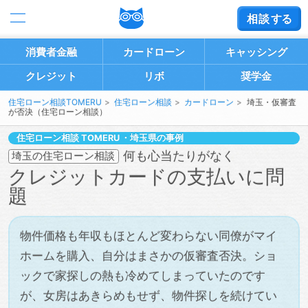
相談
する
消費者金融
カードローン
キャッシング
クレジット
リボ
奨学金
住宅ローン相談TOMERU
住宅ローン相談
カードローン
埼玉・仮審査
が否決（住宅ローン相談）
住宅ローン相談
・埼玉県の事例
何も心当たりがなく
埼玉の住宅ローン相談
クレジットカードの支払いに問
題
物件価格も年収もほとんど変わらない同僚がマイ
ホームを購入、自分はまさかの仮審査否決。ショ
ックで家探しの熱も冷めてしまっていたのです
が、女房はあきらめもせず、物件探しを続けてい