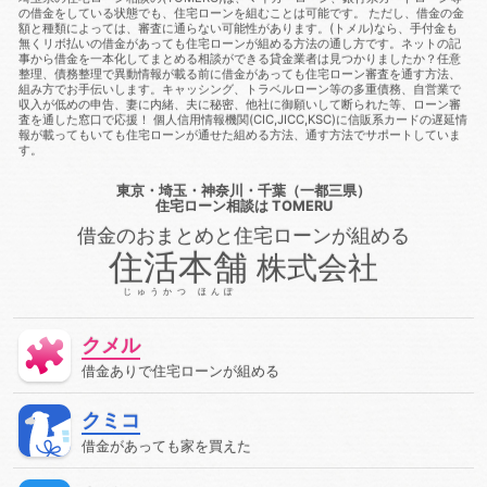
通る
借金があってもローンに通る方法
借金があってもロー
の借金をしている状態でも、住宅ローンを組むことは可能です。 ただし、借金の金
ン審査に通る
借金があってもローン審査に通る方法
借金が
額と種類によっては、審査に通らない可能性があります。(トメル)なら、手付金も
あっても住宅ローンに通る
借金があっても住宅ローンに通る方
無くリボ払いの借金があっても住宅ローンが組める方法の通し方です。ネットの記
法
借金があっても住宅ローン審査に通る
借金があっても住
事から借金を一本化してまとめる相談ができる貸金業者は見つかりましたか？任意
整理、債務整理で異動情報が載る前に借金があっても住宅ローン審査を通す方法、
宅ローン審査に通る方法
借金があっても住宅ローン審査に通る
組み方でお手伝いします。キャッシング、トラベルローン等の多重債務、自営業で
方法
借金があっても住宅ローン審査に通過することは可能
収入が低めの申告、妻に内緒、夫に秘密、他社に御願いして断られた等、ローン審
借金があっても審査に通る
借金があっても審査に通る
借金
査を通した窓口で応援！ 個人信用情報機関(CIC,JICC,KSC)に信販系カードの遅延情
があっても審査に通る方法
借金があっても組む方法
借金が
報が載ってもいても住宅ローンが通せた組める方法、通す方法でサポートしていま
あっても通る
借金があっても通る
借金があっても通る方
す。
法
借金があってローンに通る
借金があってローン審査に通
る
借金があってローン審査に通る方法
借金があって住宅ロ
東京・埼玉・神奈川・千葉（一都三県）
ーンに通る
借金があって住宅ローンに通る方法
借金があっ
住宅ローン相談
は TOMERU
て住宅ローン審査に通る
借金があって住宅ローン審査に通る方
借金のおまとめと住宅ローンが組める
法
借金があって審査に通る
借金があって審査に通る方法
住活本舗
株式会社
借金があって通る
停止条件
健康保険
催告の抗弁権
債務
債務不履行
債務者
債権
債権者
債権者主義
じゅうかつ ほんぽ
債権譲渡
先取特権
入札
全銀協
公序良俗
公正証
書遺言
公示価格
公証人
公証役場
共有
内容証明郵
便
再生
再調達価額
出納
分筆登記
切土
判決
クメル
利率
制度
労災保険
動産
単体規定
危険負担
借金ありで住宅ローンが組める
厚生年金保険
原価法
原状回復義務
双方代理
収入
収益還元法
取引
取引事例比較法
取消権
取締役
合
意解除
合筆登記
同時履行
商法
固定資産税
固定金
クミコ
利
国民年金
土地
売買
変動金利
天然果実
契
約
契約不適合責任
妨害排除請求権
委任
定期借地権
借金があっても家を買えた
容積率
審査に通った方法
審査に通る
審査に通る方法
専有部分
建ぺい率
建物
建物買取請求権
建築協定