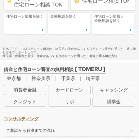
住宅ローン相談
住宅ローン相談
住宅ローン情報
を除く
金融用語
を除く
住宅ローン情報
と
金融用語
を除く
TOMERU(トメル)住宅ローン相談は、埼玉県の借金があっても住宅ローン審査に通った・通る組
む方法でサポートします。
埼玉県・仮審査が否決・借金があっても住宅ローンに通った・審査に通る組む方法
[ TOMERU ]
借金と住宅ローン審査の無料相談
東京都
神奈川県
千葉県
埼玉県
消費者
金融
カード
ローン
キャッ
シング
クレ
ジット
リボ
奨学金
コンサルティング
ご相談から解決までの流れ