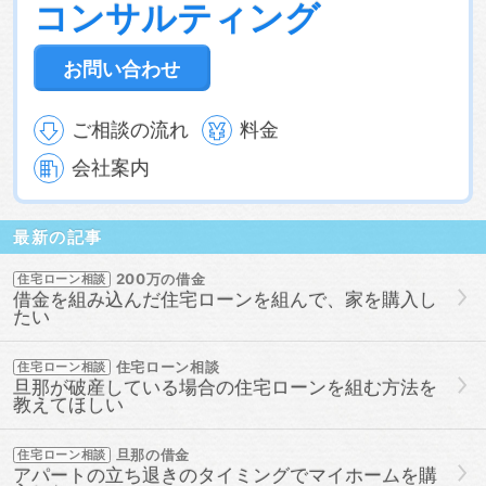
コンサルティング
通る
借金あっても通る方法
借金があってもローンに通
る
借金があってもローンに通る方法
借金があってもロー
ン審査に通る
借金があってもローン審査に通る方法
借金
お問い合わせ
があっても住宅ローンに通る
借金があっても住宅ローンに
通る方法
借金があっても住宅ローン審査に通る
借金があ
っても住宅ローン審査に通る方法
借金があっても住宅ロー
ご相談の流れ
料金
ン審査に通過することは可能
借金があっても審査に通る
借金があっても審査に通る方法
借金があっても組む方法
会社案内
借金があっても通る
借金があっても通る方法
借金があっ
てローンに通る
借金があってローン審査に通る
借金があ
ってローン審査に通る方法
借金があって住宅ローンに通る
最新の記事
借金があって住宅ローンに通る方法
借金があって住宅ロー
ン審査に通る
借金があって住宅ローン審査に通る方法
借
200万の借金
住宅ローン相談
金があって審査に通る
借金があって審査に通る方法
借金
借金を組み込んだ住宅ローンを組んで、家を購入し
があって通る
審査に通った方法
審査に通る
審査に通
たい
る方法
組む
組む方法
通った
通った方法
通る
通る方法
住宅ローン相談
住宅ローン相談
旦那が破産している場合の住宅ローンを組む方法を
教えてほしい
旦那の借金
住宅ローン相談
アパートの立ち退きのタイミングでマイホームを購