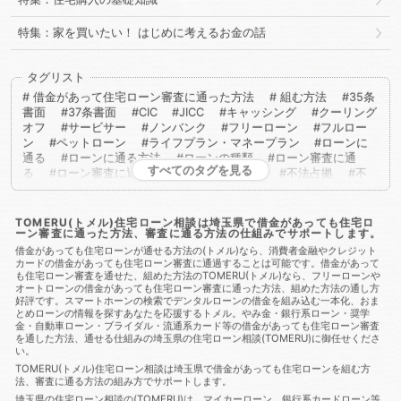
特集：家を買いたい！ はじめに考えるお金の話
タグリスト
借金があって住宅ローン審査に通った方法
組む方法
35条
書面
37条書面
CIC
JICC
キャッシング
クーリング
オフ
サービサー
ノンバンク
フリーローン
フルロー
ン
ペットローン
ライフプラン・マネープラン
ローンに
通る
ローンに通る方法
ローンの種類
ローン審査に通
すべてのタグを見る
る
ローン審査に通る方法
不動産取得税
不法占拠
不
法行為
二重譲渡
介護保険
代物弁済
代理人
代襲相
続
任売
任意売却
任意整理
会社法
低層住居専用地
域
住宅ローン
住宅ローンに通る
住宅ローンに通る方
TOMERU(トメル)住宅ローン相談は埼玉県で借金があっても住宅ロ
ーン審査に通った方法、審査に通る方法の仕組みでサポートします。
法
住宅ローンを組む
住宅ローン商品
住宅ローン審査
住宅ローン審査に通る
住宅ローン審査に通る方法
住宅ロー
借金があっても住宅ローンが通せる方法の(トメル)なら、消費者金融やクレジット
カードの借金があっても住宅ローン審査に通過することは可能です。借金があって
ン相談
住宅購入
使用者責任
使用貸借
保佐人
個人
も住宅ローン審査を通せた、組めた方法のTOMERU(トメル)なら、フリーローンや
信用情報
個人民事再生
借地借家法
借地権
借金
借
オートローンの借金があっても住宅ローン審査に通った方法、組めた方法の通し方
金あってもローンに通る
借金あってもローンに通る方法
借
好評です。スマートホーンの検索でデンタルローンの借金を組み込む一本化、おま
金あってもローン審査に通る
借金あってもローン審査に通る方
とめローンの情報を探すあなたを応援するトメル。やみ金・銀行系ローン・奨学
法
借金あっても住宅ローンに通る
借金あっても住宅ローン
金・自動車ローン・ブライダル・流通系カード等の借金があっても住宅ローン審査
を通した方法、通せる仕組みの埼玉県の住宅ローン相談(TOMERU)に御任せくださ
に通る方法
借金あっても住宅ローン審査に通る
借金あって
い。
も住宅ローン審査に通る方法
借金あっても審査に通った
借
TOMERU(トメル)住宅ローン相談は埼玉県で借金があっても住宅ローンを組む方
金あっても審査に通る
借金あっても審査に通る方法
借金あ
法、審査に通る方法の組み方でサポートします。
っても通る
借金あっても通る方法
借金があってもローンに
埼玉県の住宅ローン相談の(TOMERU)は、マイカーローン、銀行系カードローン等