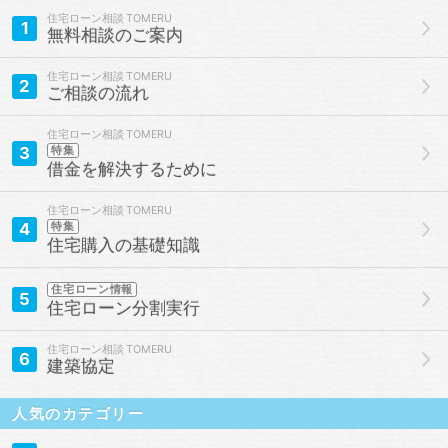
住宅ローン相談
1
無料相談のご案内
住宅ローン相談
2
ご相談の流れ
住宅ローン相談
3
特集
借金を解決するために
住宅ローン相談
4
特集
住宅購入の基礎知識
住宅ローン情報
5
住宅ローン分割実行
住宅ローン相談
6
建築協定
人気のカテゴリー