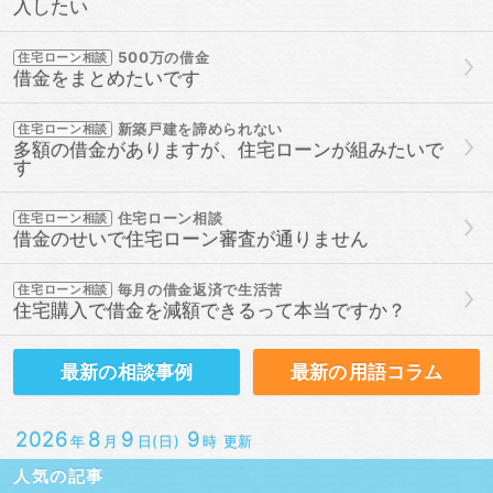
入したい
500万の借金
住宅ローン相談
借金をまとめたいです
新築戸建を諦められない
住宅ローン相談
多額の借金がありますが、住宅ローンが組みたいで
す
住宅ローン相談
住宅ローン相談
借金のせいで住宅ローン審査が通りません
毎月の借金返済で生活苦
住宅ローン相談
住宅購入で借金を減額できるって本当ですか？
最新の
相談事例
最新の
用語コラム
2026
8
9
9
年
月
日(日)
時 更新
人気の記事