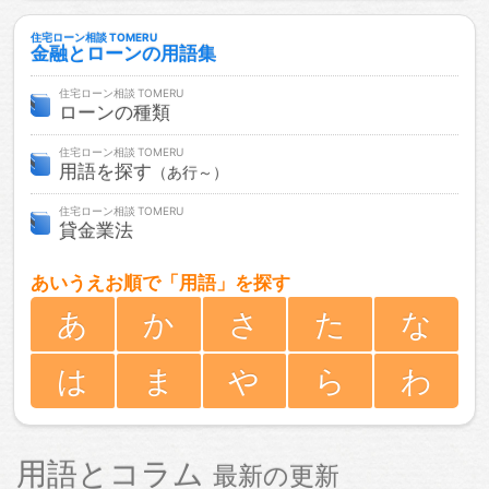
住宅ローン相談
金融とローンの用語集
住宅ローン相談
ローンの種類
住宅ローン相談
用語を探す
（あ行～）
住宅ローン相談
貸金業法
あいうえお順で「用語」を探す
あ
か
さ
た
な
は
ま
や
ら
わ
用語とコラム
最新の更新