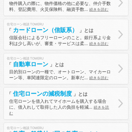
物件購入の際に、物件価格の他に必要な、仲介手数
料、登記費用、火災保険料、融資手数…
続きを読む
住宅ローン相談
カードローン（信販系）
信販会社によるフリーローンのこと。銀行系より金
利は少し高いが、審査・サービスは柔…
続きを読む
住宅ローン相談
自動車ローン
目的別ローンの一種で、オートローン、マイカーロ
ーン等、車関連限定のローン。新車だ…
続きを読む
住宅ローンの減税制度
住宅ローンを借入れてマイホームを購入する場合
に、借入れして取得した人の負担を軽減…
続きを読
む
住宅ローン相談