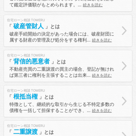
て鑑定評価額がもとめられます。…
続きを読む
住宅ローン相談
破産管財人
破産手続開始の決定があった場合には、破産財団に
属する財産の管理及び処分をする権利…
続きを読む
住宅ローン相談
背信的悪意者
不動産売買の二重譲渡の買主の場合、登記が無けれ
ば第三者に権利を主張することは出来…
続きを読む
住宅ローン相談
根抵当権
特徴として、継続的な取引から生じる不特定多数の
債権を一括して担保することができ、…
続きを読む
住宅ローン相談
二重譲渡