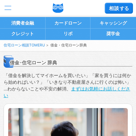
相談
する
消費者金融
カードローン
キャッシング
クレジット
リボ
奨学金
住宅ローン相談TOMERU
借金・住宅ローン辞典
借金
・
住宅ローン
辞典
「借金を解決してマイホームを買いたい」「家を買うには何か
ら始めればいい？」「いきなり不動産屋さんに行くのは怖い」
…わからないことや不安の解消、
まずはお気軽にお話しくださ
い