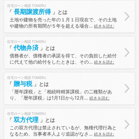
住宅ローン相談
長期譲渡所得
土地や建物を売った年の１月１日現在で、その土地
や建物の所有期間が５年を超える場合…
続きを読む
住宅ローン相談
代物弁済
債務者が、債権者の承諾を得て、その負担した給付
に代えて他の給付をしたときは、その…
続きを読む
住宅ローン相談
贈与税
「暦年課税」と「相続時精算課税」の二種類があ
り、「暦年課税」は1月1日から12月…
続きを読む
住宅ローン相談
双方代理
この双方代理は禁止されているが、無権代理行為と
なるため、当事者本人より追認がなさ…
続きを読む