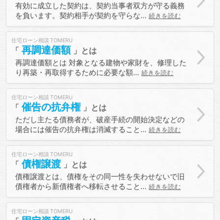
有効に成立した契約は、契約当事者双方が守る義務
を負います。契約相手が契約を守らな…
続きを読む
住宅ローン相談
再調達価額
再調達価額とは 対象となる建物や家財を、修理した
り再築・再取得するために必要な額…
続きを読む
住宅ローン相談
催告の抗弁権
ただし主たる債務者が、破産手続の開始決定などの
場合には催告の抗弁権は消滅すること…
続きを読む
住宅ローン相談
債権譲渡
債権譲渡とは、債権をその同一性を失わせないで旧
債権者から新債権者へ移転させること…
続きを読む
住宅ローン相談