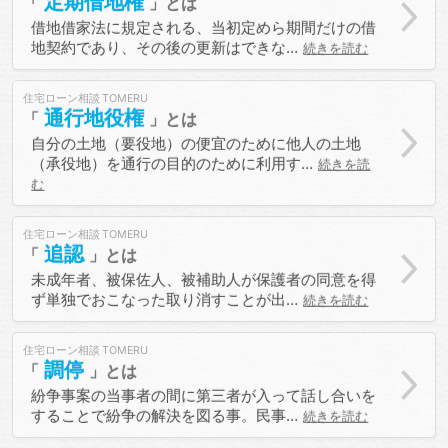
定期借地権
借地借家法に規定される、当初定めら期間だけの借
地契約であり、その後の更新はできな…
続きを読む
住宅ローン相談
通行地役権
自分の土地（要役地）の便宜のために他人の土地
（承役地）を通行の目的のために利用す…
続きを読
む
住宅ローン相談
追認
未成年者、被保佐人、被補助人が保護者の同意を得
ず単独でおこなった取り消すことが出…
続きを読む
住宅ローン相談
調停
紛争事案の当事者の間に第三者が入って話し合いを
することで紛争の解決を図る事。民事…
続きを読む