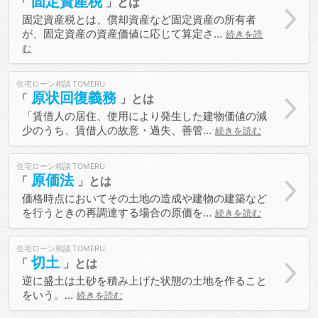
固定資産税
固定資産税とは、償却資産など固定資産の所有者
が、固定資産の資産価値に応じて算定さ…
続きを読
む
住宅ローン相談
原状回復義務
「賃借人の居住、使用により発生した建物価値の減
少のうち、賃借人の故意・過失、善管…
続きを読む
住宅ローン相談
原価法
価格時点においてその土地の造成や建物の建築など
を行うときの再調達する場合の原価を…
続きを読む
住宅ローン相談
切土
逆に盛土は土砂を積み上げた状態の土地を作ること
をいう。…
続きを読む