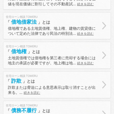
値を現在価値に割引してその不動産試…
続きを読む
住宅ローン相談
借地借家法
借地権である土地賃借権、地上権、建物の賃貸借に
ついて定めた法律であり民法の特別法…
続きを読む
住宅ローン相談
借地権
土地賃借権では借地権を第三者に売却する場合には
地主の承諾が必要ですが、地上権は地…
続きを読む
住宅ローン相談
詐欺
詐欺または脅迫による意思表示は取り消すことが出
来る。…
続きを読む
住宅ローン相談
債務不履行