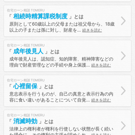
住宅ローン相談
相続時精算課税制度
原則として60歳以上の父母または祖父母から、18歳
以上の子または孫に対し、財産を…
続きを読む
住宅ローン相談
成年後見人
成年後見人は、認知症、知的障害、精神障害などの
理由で財産管理などの手続や身上保護…
続きを読む
住宅ローン相談
心裡留保
意志表示を行うものが、自己の真意と表示行為の内
容に食い違いがあることについて自覚…
続きを読む
住宅ローン相談
消滅時効
法律上の権利者が権利を行使しない状態が長く続い
た場合に、その権利の主張が認められ…