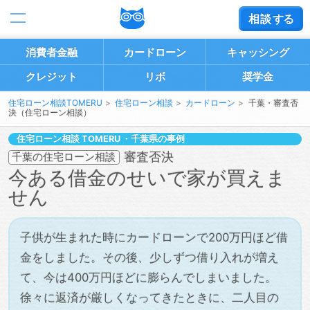
相談
する
消費者金融
カードローン
キャッシング
クレジット
リボ
奨学金
住宅ローン相談TOMERU
住宅ローン相談
カードローン
千葉・審査否
決（住宅ローン相談）
住宅ローン相談
・千葉県の事例
審査否決
千葉の住宅ローン相談
今ある借金のせいで家が買えま
せん
子供が生まれた時にカードローンで200万円ほど借
金をしました。その後、少しずつ借り入れが増え
て、今は400万円ほどに膨らんでしまいました。
徐々に返済が厳しくなってきたときに、二人目の