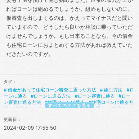
ればローンは組めるでしょうか。組めもしないのに、
仮審査を出しまくるのは、かえってマイナスだと聞い
ていますので、どうしたら良いか相談に乗っていただ
けませんでしょうか。もし出来ることなら、今の借金
も住宅ローンにおまとめする方法があれば教えていた
だきたいのですが。
タグ：
借金があって住宅ローン審査に通った方法
組む方法
ロ
ーンに通る
ローンに通る方法
ローン審査に通る
ロー
ン審査に通る方法
住宅ローンに通る
住宅ローンに通る方
すべてのタグを見る
法
住宅ローンを組む
住宅ローン審査に通る
住宅ローン
審査に通る方法
住宅ローン相談
借金あってもローンに通
更新日：
る
借金あってもローンに通る方法
借金あってもローン審
査に通る
借金あってもローン審査に通る方法
借金あって
2024-02-09 17:55:50
も住宅ローンに通る
借金あっても住宅ローンに通る方法