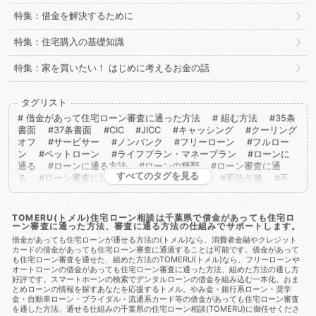
特集：借金を解決するために
特集：住宅購入の基礎知識
特集：家を買いたい！ はじめに考えるお金の話
タグリスト
借金があって住宅ローン審査に通った方法
組む方法
35条
書面
37条書面
CIC
JICC
キャッシング
クーリング
オフ
サービサー
ノンバンク
フリーローン
フルロー
ン
ペットローン
ライフプラン・マネープラン
ローンに
通る
ローンに通る方法
ローンの種類
ローン審査に通
すべてのタグを見る
る
ローン審査に通る方法
不動産取得税
不法占拠
不
法行為
二重譲渡
介護保険
代物弁済
代理人
代襲相
続
任売
任意売却
任意整理
会社法
低層住居専用地
域
住宅ローン
住宅ローンに通る
住宅ローンに通る方
TOMERU(トメル)住宅ローン相談は千葉県で借金があっても住宅ロ
ーン審査に通った方法、審査に通る方法の仕組みでサポートします。
法
住宅ローンを組む
住宅ローン商品
住宅ローン審査
住宅ローン審査に通る
住宅ローン審査に通る方法
住宅ロー
借金があっても住宅ローンが通せる方法の(トメル)なら、消費者金融やクレジット
カードの借金があっても住宅ローン審査に通過することは可能です。借金があって
ン相談
住宅購入
使用者責任
使用貸借
保佐人
個人
も住宅ローン審査を通せた、組めた方法のTOMERU(トメル)なら、フリーローンや
信用情報
個人民事再生
借地借家法
借地権
借金
借
オートローンの借金があっても住宅ローン審査に通った方法、組めた方法の通し方
金あってもローンに通る
借金あってもローンに通る方法
借
好評です。スマートホーンの検索でデンタルローンの借金を組み込む一本化、おま
金あってもローン審査に通る
借金あってもローン審査に通る方
とめローンの情報を探すあなたを応援するトメル。やみ金・銀行系ローン・奨学
法
借金あっても住宅ローンに通る
借金あっても住宅ローン
金・自動車ローン・ブライダル・流通系カード等の借金があっても住宅ローン審査
を通した方法、通せる仕組みの千葉県の住宅ローン相談(TOMERU)に御任せくださ
に通る方法
借金あっても住宅ローン審査に通る
借金あって