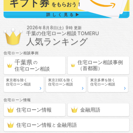
ギフト券
を
もらおう！
詳しく見る▶
2026
8
8
9
年
月
日(土)
時 更新
千葉の
住宅ローン相談
人気ランキング
住宅ローン相談
事例
千葉県
住宅ローン相談
事例
の
（首都圏）
住宅ローン相談
東京都
を除く
東京23区
を除く
東京多摩
を除く
住宅ローン相談
住宅ローン相談
住宅ローン相談
住宅ローン情報
住宅ローン情報
金融用語
住宅ローン情報
金融用語
と