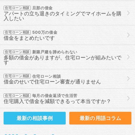
旦那の借金
住宅ローン相談
アパートの立ち退きのタイミングでマイホームを購
入したい
500万の借金
住宅ローン相談
借金をまとめたいです
新築戸建を諦められない
住宅ローン相談
多額の借金がありますが、住宅ローンが組みたいで
す
住宅ローン相談
住宅ローン相談
借金のせいで住宅ローン審査が通りません
毎月の借金返済で生活苦
住宅ローン相談
住宅購入で借金を減額できるって本当ですか？
最新の
相談事例
最新の
用語コラム