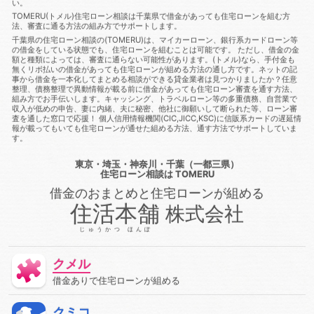
い。
も住宅ローン審査に通る方法
借金あっても審査に通った
借
TOMERU(トメル)住宅ローン相談は千葉県で借金があっても住宅ローンを組む方
金あっても審査に通る
借金あっても審査に通る方法
借金あ
法、審査に通る方法の組み方でサポートします。
っても通る
借金あっても通る方法
借金があってもローンに
千葉県の住宅ローン相談の(TOMERU)は、マイカーローン、銀行系カードローン等
通る
借金があってもローンに通る方法
借金があってもロー
の借金をしている状態でも、住宅ローンを組むことは可能です。 ただし、借金の金
ン審査に通る
借金があってもローン審査に通る方法
借金が
額と種類によっては、審査に通らない可能性があります。(トメル)なら、手付金も
あっても住宅ローンに通る
借金があっても住宅ローンに通る方
無くリボ払いの借金があっても住宅ローンが組める方法の通し方です。ネットの記
法
借金があっても住宅ローン審査に通る
借金があっても住
事から借金を一本化してまとめる相談ができる貸金業者は見つかりましたか？任意
整理、債務整理で異動情報が載る前に借金があっても住宅ローン審査を通す方法、
宅ローン審査に通る方法
借金があっても住宅ローン審査に通る
組み方でお手伝いします。キャッシング、トラベルローン等の多重債務、自営業で
方法
借金があっても住宅ローン審査に通過することは可能
収入が低めの申告、妻に内緒、夫に秘密、他社に御願いして断られた等、ローン審
借金があっても審査に通る
借金があっても審査に通る
借金
査を通した窓口で応援！ 個人信用情報機関(CIC,JICC,KSC)に信販系カードの遅延情
があっても審査に通る方法
借金があっても組む方法
借金が
報が載ってもいても住宅ローンが通せた組める方法、通す方法でサポートしていま
あっても通る
借金があっても通る
借金があっても通る方
す。
法
借金があってローンに通る
借金があってローン審査に通
る
借金があってローン審査に通る方法
借金があって住宅ロ
東京・埼玉・神奈川・千葉（一都三県）
ーンに通る
借金があって住宅ローンに通る方法
借金があっ
住宅ローン相談
は TOMERU
て住宅ローン審査に通る
借金があって住宅ローン審査に通る方
借金のおまとめと住宅ローンが組める
法
借金があって審査に通る
借金があって審査に通る方法
住活本舗
株式会社
借金があって通る
停止条件
健康保険
催告の抗弁権
債務
債務不履行
債務者
債権
債権者
債権者主義
じゅうかつ ほんぽ
債権譲渡
先取特権
入札
全銀協
公序良俗
公正証
書遺言
公示価格
公証人
公証役場
共有
内容証明郵
便
再生
再調達価額
出納
分筆登記
切土
判決
クメル
利率
制度
労災保険
動産
単体規定
危険負担
借金ありで住宅ローンが組める
厚生年金保険
原価法
原状回復義務
双方代理
収入
収益還元法
取引
取引事例比較法
取消権
取締役
合
意解除
合筆登記
同時履行
商法
固定資産税
固定金
クミコ