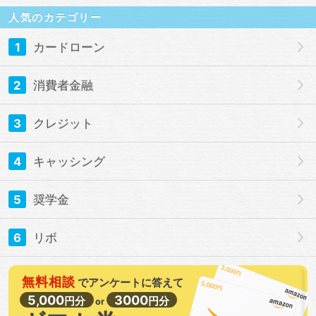
人気のカテゴリー
1
カードローン
2
消費者金融
3
クレジット
4
キャッシング
5
奨学金
6
リボ
無料相談
で
アンケートに答えて
5,000
3000
円分
円分
or