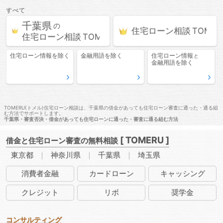
すべて
千葉県
の
住宅ローン相談
住宅ローン相談
住宅ローン情報
を除く
金融用語
を除く
住宅ローン情報
と
金融用語
を除く
TOMERU(トメル)住宅ローン相談は、千葉県の借金があっても住宅ローン審査に通った・通る組
む方法でサポートします。
千葉県・審査否決・借金があっても住宅ローンに通った・審査に通る組む方法
[ TOMERU ]
借金と住宅ローン審査の無料相談
東京都
神奈川県
千葉県
埼玉県
消費者
金融
カード
ローン
キャッ
シング
クレ
ジット
リボ
奨学金
コンサルティング