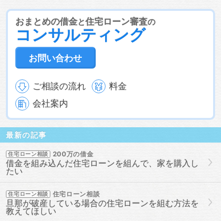
借金あっても住宅ローン審査に通る
借金あっても住宅ロー
ン審査に通る方法
借金あっても審査に通った
借金あって
も審査に通る
借金あっても審査に通る方法
借金あっても
おまとめの借金
住宅ローン審査
と
の
コンサルティング
通る
借金あっても通る方法
借金があってもローンに通
る
借金があってもローンに通る方法
借金があってもロー
ン審査に通る
借金があってもローン審査に通る方法
借金
お問い合わせ
があっても住宅ローンに通る
借金があっても住宅ローンに
通る方法
借金があっても住宅ローン審査に通る
借金があ
っても住宅ローン審査に通る方法
借金があっても住宅ロー
ご相談の流れ
料金
ン審査に通過することは可能
借金があっても審査に通る
借金があっても審査に通る方法
借金があっても組む方法
会社案内
借金があっても通る
借金があっても通る方法
借金があっ
てローンに通る
借金があってローン審査に通る
借金があ
ってローン審査に通る方法
借金があって住宅ローンに通る
最新の記事
借金があって住宅ローンに通る方法
借金があって住宅ロー
ン審査に通る
借金があって住宅ローン審査に通る方法
借
200万の借金
住宅ローン相談
金があって審査に通る
借金があって審査に通る方法
借金
借金を組み込んだ住宅ローンを組んで、家を購入し
があって通る
審査に通った方法
審査に通る
審査に通
たい
る方法
組む
組む方法
通った
通った方法
通る
通る方法
住宅ローン相談
住宅ローン相談
旦那が破産している場合の住宅ローンを組む方法を
教えてほしい