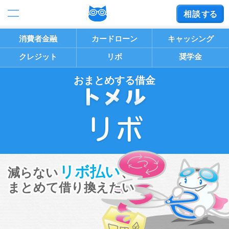
相談
する
消費者金融
カードローン
キャッシング
クレジット
リボ
奨学金
おまとめする借金
リボ
リボ払い
減らない
、
まとめて借り換えたい