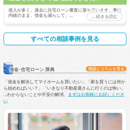
借入が多く、過去に住宅ローン審査に落ちています。妻に
内緒のまま、借金も減らして、…
続きを読む
すべての
相談事例
を
見る
用語とコラムを見る
借金
・
住宅ローン
辞典
「借金を解決してマイホームを買いたい」「家を買うには何か
ら始めればいい？」「いきなり不動産屋さんに行くのは怖い」
…わからないことや不安の解消、
まずはお気軽にお話しくださ
い