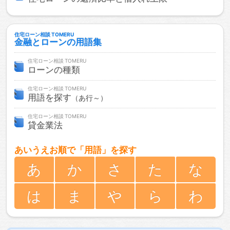
住宅ローン相談
金融とローンの用語集
住宅ローン相談
ローンの種類
住宅ローン相談
用語を探す
（あ行～）
住宅ローン相談
貸金業法
あいうえお順で「用語」を探す
あ
か
さ
た
な
は
ま
や
ら
わ