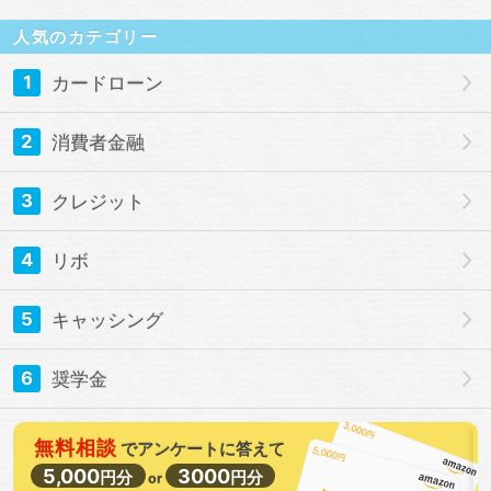
人気のカテゴリー
1
カードローン
2
消費者金融
3
クレジット
4
リボ
5
キャッシング
6
奨学金
無料相談
で
アンケートに答えて
5,000
3000
円分
円分
or