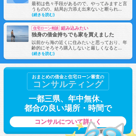
最初は色々手段があるので、やってみますと言
うものの、結局お力添え出来ないと断られ…
続きを読む
組み込みたい
住宅ローン相談
独身の借金持ちでも家を買えました
以前から海の近くに住みたいと思っており、年
齢的にそろそろ購入しないと厳しくなると…
続きを読む
おまとめの借金
住宅ローン審査
と
の
コンサルティング
一都三県、
年中無休、
都合の良い場所・
時間で
コンサルについて
詳しく