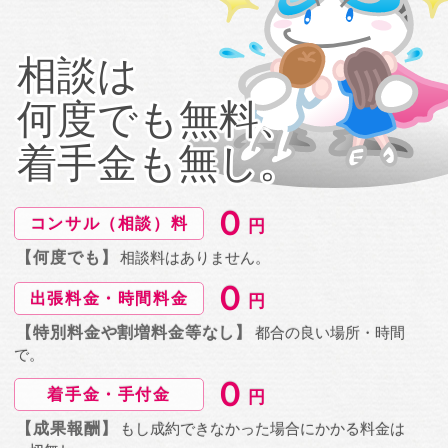
相談は
何度でも無料、
着手金も無し。
０
コンサル（相談）料
円
【何度でも】
相談料はありません。
０
出張料金・時間料金
円
【特別料金や割増料金等なし】
都合の良い
場所・時間
で。
０
着手金・手付金
円
【成果報酬】
もし成約できなかった場合に
かかる料金は