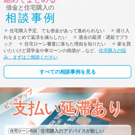
借金と住宅購入の
相談事例
住宅購入予定、でも借金があって進められない
借り入
れをまとめて返済を減らしたい
過去の延滞・遅延でブラ
ック
住宅ローン審査に落ちた理由を知りたい
家を買
いたいけど奨学金や車ローンの残債が …など、
住宅購入の悩
み、まずはご相談ください
すべての
相談事例
を
見る
ピックアップ
支払い
延滞あり
住宅購入のアドバイスが欲しい
住宅ローン相談