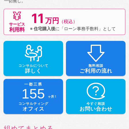
一切無し。
11
万円
（税込）
サービス
※
住宅購入後
に
「ローン事務手数料」として
利用料
コンサルについて
無料相談
詳しく
ご利用の流れ
一都三県
155
ヶ所 !
コンサルティング
今すぐ相談
オフィス
お問い合わせ
組めてまとめる