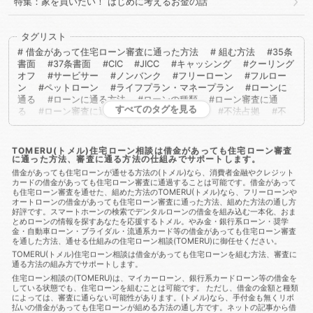
特集：家を買いたい！ はじめに考えるお金の話
タグリスト
借金があって住宅ローン審査に通った方法
組む方法
35条
書面
37条書面
CIC
JICC
キャッシング
クーリング
オフ
サービサー
ノンバンク
フリーローン
フルロー
ン
ペットローン
ライフプラン・マネープラン
ローンに
通る
ローンに通る方法
ローンの種類
ローン審査に通
すべてのタグを見る
る
ローン審査に通る方法
不動産取得税
不法占拠
不
法行為
二重譲渡
介護保険
代物弁済
代理人
代襲相
続
任売
任意売却
任意整理
会社法
低層住居専用地
域
住宅ローン
住宅ローンに通る
住宅ローンに通る方
TOMERU(トメル)住宅ローン相談は借金があっても住宅ローン審査
に通った方法、審査に通る方法の仕組みでサポートします。
法
住宅ローンを組む
住宅ローン商品
住宅ローン審査
住宅ローン審査に通る
住宅ローン審査に通る方法
住宅ロー
借金があっても住宅ローンが通せる方法の(トメル)なら、消費者金融やクレジット
カードの借金があっても住宅ローン審査に通過することは可能です。借金があって
ン相談
住宅購入
使用者責任
使用貸借
保佐人
個人
も住宅ローン審査を通せた、組めた方法のTOMERU(トメル)なら、フリーローンや
信用情報
個人民事再生
借地借家法
借地権
借金
借
オートローンの借金があっても住宅ローン審査に通った方法、組めた方法の通し方
金あってもローンに通る
借金あってもローンに通る方法
借
好評です。スマートホーンの検索でデンタルローンの借金を組み込む一本化、おま
金あってもローン審査に通る
借金あってもローン審査に通る方
とめローンの情報を探すあなたを応援するトメル。やみ金・銀行系ローン・奨学
法
借金あっても住宅ローンに通る
借金あっても住宅ローン
金・自動車ローン・ブライダル・流通系カード等の借金があっても住宅ローン審査
を通した方法、通せる仕組みの住宅ローン相談(TOMERU)に御任せください。
に通る方法
借金あっても住宅ローン審査に通る
借金あって
も住宅ローン審査に通る方法
借金あっても審査に通った
借
TOMERU(トメル)住宅ローン相談は借金があっても住宅ローンを組む方法、審査に
通る方法の組み方でサポートします。
金あっても審査に通る
借金あっても審査に通る方法
借金あ
っても通る
借金あっても通る方法
借金があってもローンに
住宅ローン相談の(TOMERU)は、マイカーローン、銀行系カードローン等の借金を
している状態でも、住宅ローンを組むことは可能です。 ただし、借金の金額と種類
通る
借金があってもローンに通る方法
借金があってもロー
によっては、審査に通らない可能性があります。(トメル)なら、手付金も無くリボ
ン審査に通る
借金があってもローン審査に通る方法
借金が
払いの借金があっても住宅ローンが組める方法の通し方です。ネットの記事から借