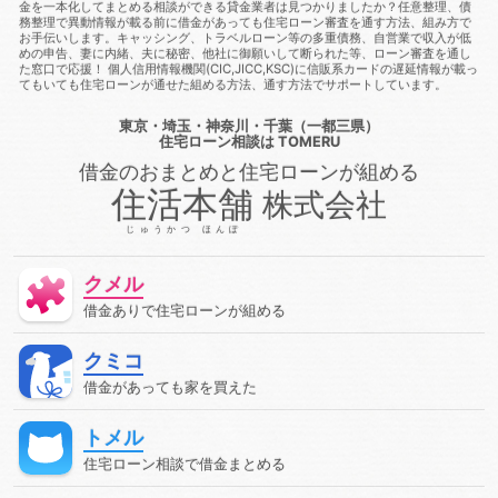
あっても住宅ローンに通る
借金があっても住宅ローンに通る方
金を一本化してまとめる相談ができる貸金業者は見つかりましたか？任意整理、債
法
借金があっても住宅ローン審査に通る
借金があっても住
務整理で異動情報が載る前に借金があっても住宅ローン審査を通す方法、組み方で
お手伝いします。キャッシング、トラベルローン等の多重債務、自営業で収入が低
宅ローン審査に通る方法
借金があっても住宅ローン審査に通る
めの申告、妻に内緒、夫に秘密、他社に御願いして断られた等、ローン審査を通し
方法
借金があっても住宅ローン審査に通過することは可能
た窓口で応援！ 個人信用情報機関(CIC,JICC,KSC)に信販系カードの遅延情報が載っ
借金があっても審査に通る
借金があっても審査に通る
借金
てもいても住宅ローンが通せた組める方法、通す方法でサポートしています。
があっても審査に通る方法
借金があっても組む方法
借金が
あっても通る
借金があっても通る
借金があっても通る方
東京・埼玉・神奈川・千葉（一都三県）
法
借金があってローンに通る
借金があってローン審査に通
住宅ローン相談
は TOMERU
る
借金があってローン審査に通る方法
借金があって住宅ロ
借金のおまとめと住宅ローンが組める
ーンに通る
借金があって住宅ローンに通る方法
借金があっ
て住宅ローン審査に通る
借金があって住宅ローン審査に通る方
住活本舗
株式会社
法
借金があって審査に通る
借金があって審査に通る方法
借金があって通る
停止条件
健康保険
催告の抗弁権
じゅうかつ ほんぽ
債務
債務不履行
債務者
債権
債権者
債権者主義
債権譲渡
先取特権
入札
全銀協
公序良俗
公正証
クメル
書遺言
公示価格
公証人
公証役場
共有
内容証明郵
便
再生
再調達価額
出納
分筆登記
切土
判決
借金ありで住宅ローンが組める
利率
制度
労災保険
動産
単体規定
危険負担
厚生年金保険
原価法
原状回復義務
双方代理
収入
クミコ
収益還元法
取引
取引事例比較法
取消権
取締役
合
意解除
合筆登記
同時履行
商法
固定資産税
固定金
借金があっても家を買えた
利
国民年金
土地
売買
変動金利
天然果実
契
約
契約不適合責任
妨害排除請求権
委任
定期借地権
トメル
容積率
審査に通った方法
審査に通る
審査に通る方法
専有部分
建ぺい率
建物
建物買取請求権
建築協定
住宅ローン相談で借金まとめる
建築基準法
建築確認
弁済
弁護士
強制執行
心裡
留保
意思無能力者
成年後見人
手付
手形
批准価