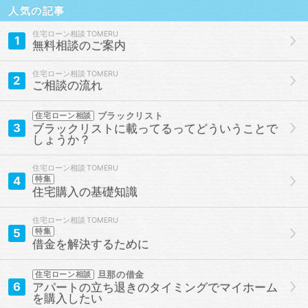
人気の記事
住宅ローン相談
1
無料相談のご案内
住宅ローン相談
2
ご相談の流れ
ブラックリスト
住宅ローン相談
3
ブラックリストに載ってるってどういうことで
しょうか？
住宅ローン相談
4
特集
住宅購入の基礎知識
住宅ローン相談
5
特集
借金を解決するために
旦那の借金
住宅ローン相談
6
アパートの立ち退きのタイミングでマイホーム
を購入したい