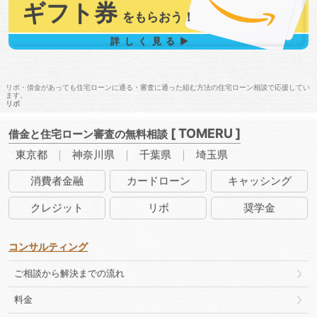
ギフト券
を
もらおう！
詳しく見る▶
リボ・借金があっても住宅ローンに通る・審査に通った組む方法の住宅ローン相談で応援してい
ます。
リボ
[ TOMERU ]
借金と住宅ローン審査の無料相談
東京都
神奈川県
千葉県
埼玉県
消費者
金融
カード
ローン
キャッ
シング
クレ
ジット
リボ
奨学金
コンサルティング
ご相談から解決までの流れ
料金