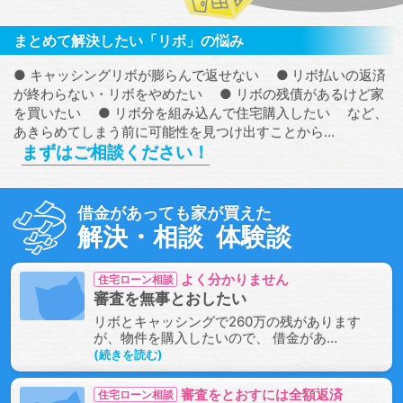
まとめて解決したい「リボ」の悩み
キャッシングリボが膨らんで返せない
リボ払いの返済
が終わらない・リボをやめたい
リボの残債があるけど家
を買いたい
リボ分を組み込んで住宅購入したい
など、
あきらめてしまう前に可能性を見つけ出すことから…
まずはご相談ください！
借金があっても家が買えた
解決・相談
体験談
よく分かりません
住宅ローン相談
審査を無事とおしたい
リボとキャッシングで260万の残があります
が、物件を購入したいので、 借金があ…
続きを読む
審査をとおすには全額返済
住宅ローン相談