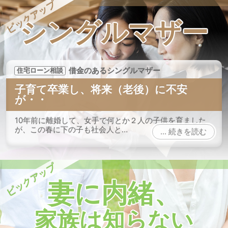
ピックアップ
シングル
マザー
借金のあるシングルマザー
住宅ローン相談
子育て卒業し、将来（老後）に不安
が・・
10年前に離婚して、女手で何とか２人の子供を育ました
が、この春に下の子も社会人と…
続きを読む
ピックアップ
妻に内緒、
家族は知らない