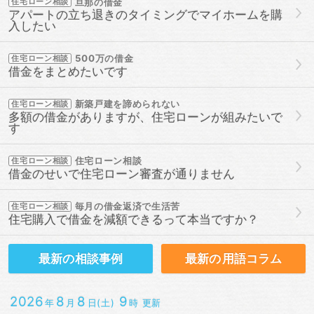
旦那の借金
住宅ローン相談
アパートの立ち退きのタイミングでマイホームを購
入したい
500万の借金
住宅ローン相談
借金をまとめたいです
新築戸建を諦められない
住宅ローン相談
多額の借金がありますが、住宅ローンが組みたいで
す
住宅ローン相談
住宅ローン相談
借金のせいで住宅ローン審査が通りません
毎月の借金返済で生活苦
住宅ローン相談
住宅購入で借金を減額できるって本当ですか？
最新の
相談事例
最新の
用語コラム
2026
8
8
9
年
月
日(土)
時 更新