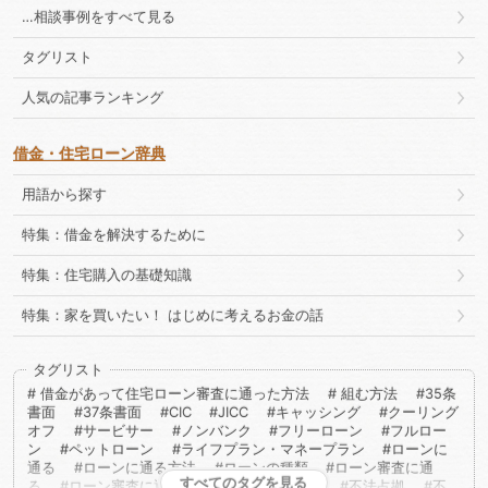
…相談事例をすべて見る
タグリスト
人気の記事ランキング
借金・住宅ローン辞典
用語から探す
特集：借金を解決するために
特集：住宅購入の基礎知識
特集：家を買いたい！ はじめに考えるお金の話
タグリスト
借金があって住宅ローン審査に通った方法
組む方法
35条
書面
37条書面
CIC
JICC
キャッシング
クーリング
オフ
サービサー
ノンバンク
フリーローン
フルロー
ン
ペットローン
ライフプラン・マネープラン
ローンに
通る
ローンに通る方法
ローンの種類
ローン審査に通
すべてのタグを見る
る
ローン審査に通る方法
不動産取得税
不法占拠
不