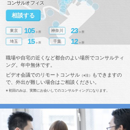
コンサルオフィス
相談する
105
23
東京
神奈川
ヶ所
ヶ所
15
12
埼玉
千葉
ヶ所
ヶ所
職場や自宅の近くなど都合のよい場所でコンサルティ
ング。年中無休です。
ビデオ会議でのリモートコンサル
もできますの
（※注）
で、外出が難しい場合はご相談ください。
※ 初回のみは、実際にお会いしてのコンサルティングになります。