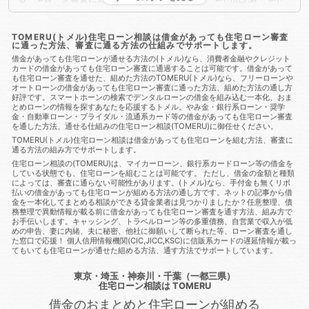
法行為
二重譲渡
介護保険
代物弁済
代理人
代襲相
続
任売
任意売却
任意整理
会社法
低層住居専用地
域
住宅ローン
住宅ローンに通る
住宅ローンに通る方
TOMERU(トメル)住宅ローン相談は借金があっても住宅ローン審査
に通った方法、審査に通る方法の仕組みでサポートします。
法
住宅ローンを組む
住宅ローン商品
住宅ローン審査
住宅ローン審査に通る
住宅ローン審査に通る方法
住宅ロー
借金があっても住宅ローンが通せる方法の(トメル)なら、消費者金融やクレジット
カードの借金があっても住宅ローン審査に通過することは可能です。借金があって
ン相談
住宅購入
使用者責任
使用貸借
保佐人
個人
も住宅ローン審査を通せた、組めた方法のTOMERU(トメル)なら、フリーローンや
信用情報
個人民事再生
借地借家法
借地権
借金
借
オートローンの借金があっても住宅ローン審査に通った方法、組めた方法の通し方
金あってもローンに通る
借金あってもローンに通る方法
借
好評です。スマートホーンの検索でデンタルローンの借金を組み込む一本化、おま
金あってもローン審査に通る
借金あってもローン審査に通る方
とめローンの情報を探すあなたを応援するトメル。やみ金・銀行系ローン・奨学
法
借金あっても住宅ローンに通る
借金あっても住宅ローン
金・自動車ローン・ブライダル・流通系カード等の借金があっても住宅ローン審査
を通した方法、通せる仕組みの住宅ローン相談(TOMERU)に御任せください。
に通る方法
借金あっても住宅ローン審査に通る
借金あって
も住宅ローン審査に通る方法
借金あっても審査に通った
借
TOMERU(トメル)住宅ローン相談は借金があっても住宅ローンを組む方法、審査に
通る方法の組み方でサポートします。
金あっても審査に通る
借金あっても審査に通る方法
借金あ
っても通る
借金あっても通る方法
借金があってもローンに
住宅ローン相談の(TOMERU)は、マイカーローン、銀行系カードローン等の借金を
している状態でも、住宅ローンを組むことは可能です。 ただし、借金の金額と種類
通る
借金があってもローンに通る方法
借金があってもロー
によっては、審査に通らない可能性があります。(トメル)なら、手付金も無くリボ
ン審査に通る
借金があってもローン審査に通る方法
借金が
払いの借金があっても住宅ローンが組める方法の通し方です。ネットの記事から借
あっても住宅ローンに通る
借金があっても住宅ローンに通る方
金を一本化してまとめる相談ができる貸金業者は見つかりましたか？任意整理、債
法
借金があっても住宅ローン審査に通る
借金があっても住
務整理で異動情報が載る前に借金があっても住宅ローン審査を通す方法、組み方で
お手伝いします。キャッシング、トラベルローン等の多重債務、自営業で収入が低
宅ローン審査に通る方法
借金があっても住宅ローン審査に通る
めの申告、妻に内緒、夫に秘密、他社に御願いして断られた等、ローン審査を通し
方法
借金があっても住宅ローン審査に通過することは可能
た窓口で応援！ 個人信用情報機関(CIC,JICC,KSC)に信販系カードの遅延情報が載っ
借金があっても審査に通る
借金があっても審査に通る
借金
てもいても住宅ローンが通せた組める方法、通す方法でサポートしています。
があっても審査に通る方法
借金があっても組む方法
借金が
あっても通る
借金があっても通る
借金があっても通る方
東京・埼玉・神奈川・千葉（一都三県）
法
借金があってローンに通る
借金があってローン審査に通
住宅ローン相談
は TOMERU
る
借金があってローン審査に通る方法
借金があって住宅ロ
借金のおまとめと住宅ローンが組める
ーンに通る
借金があって住宅ローンに通る方法
借金があっ