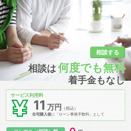
相談する
何度でも無料
相談は
着手金もなし
サービス利用料
11
万円
（税込）
住宅購入後
に
「ローン事務手数料」として