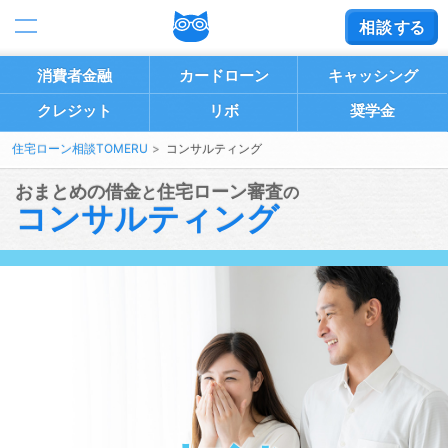
相談
する
消費者金融
カードローン
キャッシング
クレジット
リボ
奨学金
住宅ローン相談TOMERU
コンサルティング
おまとめの借金
住宅ローン審査
と
の
コンサルティング