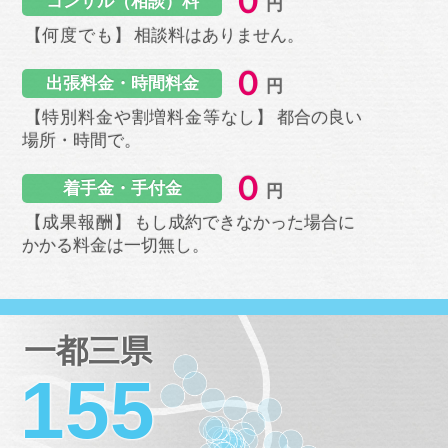
０
コンサル（相談）料
円
【何度でも】
相談料はありません。
０
出張料金・時間料金
円
【特別料金や割増料金等なし】
都合の良い
場所・時間
で。
０
着手金・手付金
円
【成果報酬】
もし成約できなかった場合に
かかる料金は
一切無し。
一都三県
155