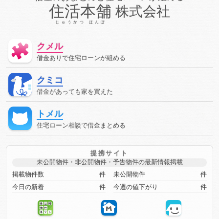
て住宅ローン審査に通る
借金があって住宅ローン審査に通る方
住活本舗
株式会社
法
借金があって審査に通る
借金があって審査に通る方法
借金があって通る
停止条件
健康保険
催告の抗弁権
じゅうかつ ほんぽ
債務
債務不履行
債務者
債権
債権者
債権者主義
債権譲渡
先取特権
入札
全銀協
公序良俗
公正証
クメル
書遺言
公示価格
公証人
公証役場
共有
内容証明郵
便
再生
再調達価額
出納
分筆登記
切土
判決
借金ありで住宅ローンが組める
利率
制度
労災保険
動産
単体規定
危険負担
厚生年金保険
原価法
原状回復義務
双方代理
収入
クミコ
収益還元法
取引
取引事例比較法
取消権
取締役
合
意解除
合筆登記
同時履行
商法
固定資産税
固定金
借金があっても家を買えた
利
国民年金
土地
売買
変動金利
天然果実
契
約
契約不適合責任
妨害排除請求権
委任
定期借地権
トメル
容積率
審査に通った方法
審査に通る
審査に通る方法
専有部分
建ぺい率
建物
建物買取請求権
建築協定
住宅ローン相談で借金まとめる
建築基準法
建築確認
弁済
弁護士
強制執行
心裡
留保
意思無能力者
成年後見人
手付
手形
批准価
格
抗弁
抗弁権
抵当権
担保
担保権
援用
損
提携サイト
害賠償
敷地
敷地、防火、衛生、
時効
書類
株式会
未公開物件・非公開物件・予告物件の最新情報掲載
社
根抵当権
検索の抗弁権
構造
構造計算
権利義
務
民事保全
民事執行手続
民事執行法
民法
決済
掲載物件数
件
未公開物件
件
決算書
法令
法律
法律行為
消滅
消滅時効
清
今日の新着
件
今週の値下がり
件
算
準防火地域
滞納
無効
無権代理
物件変動
物
権
特定調停
犯罪
用益権
用途地域
留置権
登
記
登記事項証明書
目的別ローン
直系卑属
直系尊属
相続
相続人
相続時精算課税制度
省庁
短期譲渡所