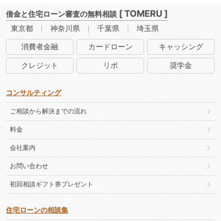
[ TOMERU ]
借金と住宅ローン審査の無料相談
東京都
神奈川県
千葉県
埼玉県
消費者
金融
カード
ローン
キャッ
シング
クレ
ジット
リボ
奨学金
コンサルティング
ご相談から解決までの流れ
料金
会社案内
お問い合わせ
初回相談ギフト券プレゼント
住宅ローンの相談集