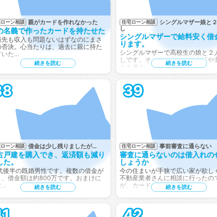
親がカードを作れなかった
シングルマザー娘と
宅ローン相談
住宅ローン相談
し
の名義で作ったカードを持たせた
シングルマザーで給料安く借
務先も収入も問題ないはずなのにまさ
ります。
の否決。心当たりは、過去に親に持た
シングルマザーで高校生の娘と２
ていた…
しです。そろそろ子供の独立後や
続きを読む
続きを読む
とも考え…
38
39
借金は少し残りましたが…
事前審査に通らない
宅ローン相談
住宅ローン相談
古戸建を購入でき、返済額も減り
審査に通らないのは借入れの
した。
しょうか
0代後半の既婚男性です。複数の借金が
今の住まいが手狭で広い家が欲し
り、借金額は約800万です。おまけに
不動産業者さんに相談に行ったの
は…
が、カード…
続きを読む
続きを読む
41
42