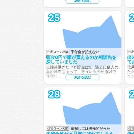
続きを読む
25
手付金が払えない
住宅ローン相談
住
頭金0円で家が買えるのか相談先を
出
探していました
て
夫婦共働きだけど貯金は0。過去に借入の
信
返済延滞もあって、そういうのが原因で
た
住宅ロ…
ク
続きを読む
28
家探しには消極的だった
住宅ローン相談
住
夫婦合算だと旦那にばれてしまう
借