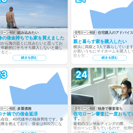
組み込みたい
住宅購入のアドバイ
宅ローン相談
住宅ローン相談
い
身の借金持ちでも家を買えました
親と暮らす家を購入したい
前から海の近くに住みたいと思ってお
横浜に両親と3人で暮らしていま
、年齢的にそろそろ購入しないと厳し
が若いうちにマイホームを購入し
なると…
親を安…
続きを読む
続きを読む
23
24
多重債務
独身で審査落ち
宅ローン相談
住宅ローン相談
ロナ禍での借金返済
住宅ローン審査に一度おちて
す。
浜在住、40代後半の独身男性です。多
債務を抱えており、借金は800万にな
最初のコンサルティングの際、「
て…
宅ローンに落ちているので、信用
の痕跡が…