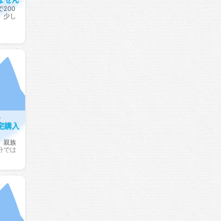
200
、少し
い
宅購入
、親族
分では