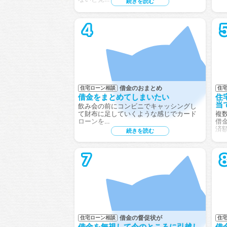
続きを読む
4
借金のおまとめ
住宅ローン相談
住
借金をまとめてしまいたい
住
当
飲み会の前にコンビニでキャッシングし
て財布に足していくような感じでカード
複
ローンを…
借
済
続きを読む
7
借金の督促状が
住宅ローン相談
住
借金を無視して今のところに引越し
借