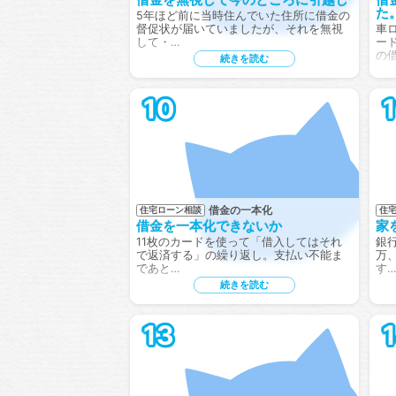
た
5年ほど前に当時住んでいた住所に借金の
督促状が届いていましたが、それを無視
車
して・…
ー
の
続きを読む
10
1
借金の一本化
住宅ローン相談
住
借金を一本化できないか
家
11枚のカードを使って「借入してはそれ
銀行
で返済する」の繰り返し。支払い不能ま
万
であと…
す…
続きを読む
13