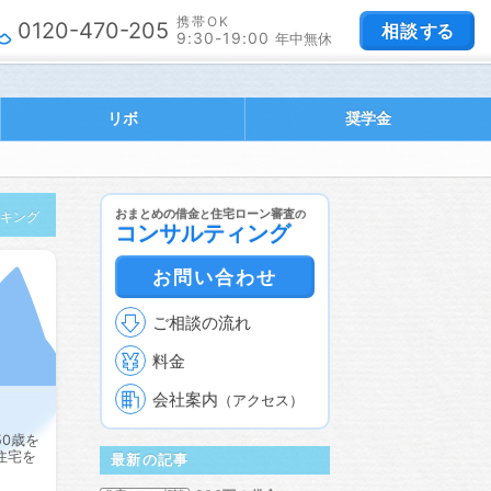
携帯OK
0120-470-205
相談
する
9:30-19:00
年中無休
リボ
奨学金
おまとめの借金
住宅ローン審査
と
の
ンキング
コンサルティング
お問い合わせ
ご相談の流れ
料金
会社案内
（アクセス）
0歳を
住宅を
最新の記事