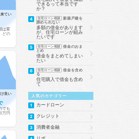
できるって本当です
か？
に来てい
新築戸建を
4
住宅ローン相談
諦められない
多額の借金があります
額は変
が、住宅ローンが組み
、どの
たいです
借金のおま
5
住宅ローン相談
とめ
借金をまとめてしまい
たい
借金を含め
6
住宅ローン相談
る
住宅購入で借金も含め
て
だけ良い
人気のカテゴリー
で
カードローン
1
のでも
0万円
クレジット
2
消費者金融
3
リボ
4