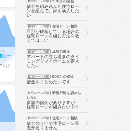
200万の借金
住宅ローン相談
借金を組み込んだ住宅ロー
ンを組んで、家を購入した
い
住宅ローン相談
住宅ローン相談
旦那が破産している場合の
住宅ローンを組む方法を教
えてほしい
ない
旦那の借金
住宅ローン相談
宅ロー
アパートの立ち退きのタイ
ミングでマイホームを購入
したい
てくだ
500万の借金
住宅ローン相談
借金をまとめたいです
新築戸建を諦めら
住宅ローン相談
れない
多額の借金がありますが、
住宅ローンが組みたいです
住宅ローン相談
住宅ローン相談
借金のせいで住宅ローン審
査が通りません