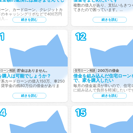
。
複数の借入があり、支払いもきつ
ローン、カードローン、クレジットカ
てきたので困っています。…
ドのキャッシングリボなどで400万円
借入…
続きを読む
続きを読む
1
12
貯金はありません。
200万の借金
宅ローン相談
住宅ローン相談
を購入は可能でしょうか？
借金を組み込んだ住宅ローン
で、家を購入したい
系カードローンの借入150万、車250
、奨学金の残80万位の借金がありま
毎月の借金返済が辛いので、住宅
に組み込んで負担を軽減したいで
続きを読む
続きを読む
14
15