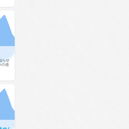
知らせ
今の借
ません