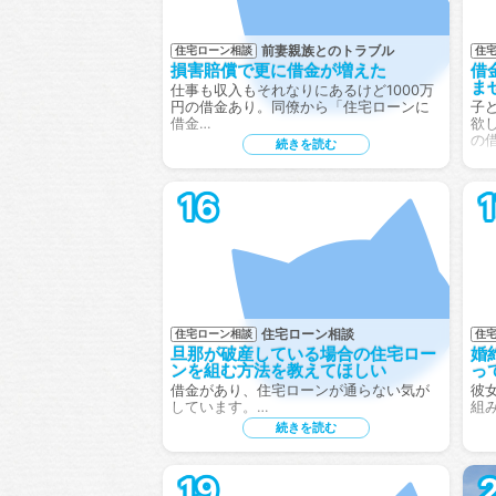
前妻親族とのトラブル
住宅ローン相談
住
損害賠償で更に借金が増えた
借
ま
仕事も収入もそれなりにあるけど1000万
円の借金あり。同僚から「住宅ローンに
子
借金…
欲
の
続きを読む
16
住宅ローン相談
住宅ローン相談
住
旦那が破産している場合の住宅ロー
婚
ンを組む方法を教えてほしい
っ
借金があり、住宅ローンが通らない気が
彼
しています。…
組
続きを読む
19