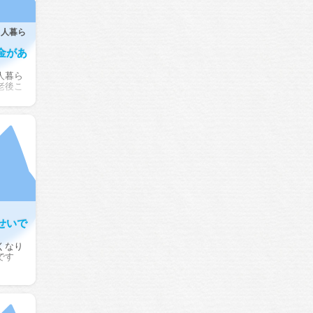
２人暮ら
金があ
人暮ら
老後こ
せいで
くなり
です