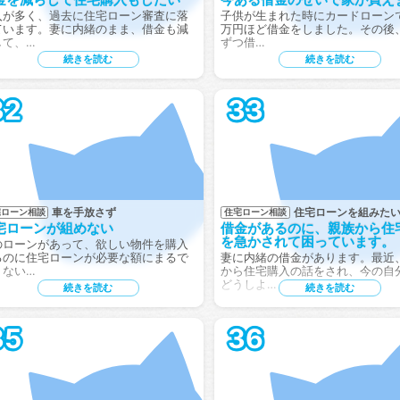
入が多く、過去に住宅ローン審査に落
子供が生まれた時にカードローンで
ています。妻に内緒のまま、借金も減
万円ほど借金をしました。その後
して、…
ずつ借…
続きを読む
続きを読む
32
33
車を手放さず
住宅ローンを組みた
宅ローン相談
住宅ローン相談
宅ローンが組めない
借金があるのに、親族から住
を急かされて困っています。
のローンがあって、欲しい物件を購入
るのに住宅ローンが必要な額にまるで
妻に内緒の借金があります。最近
りない…
から住宅購入の話をされ、今の自
どうしよ…
続きを読む
続きを読む
35
36