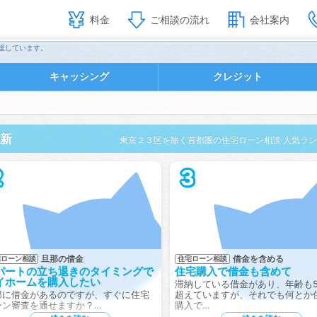
料金
ご相談の流れ
会社案内
援しています。
キャッシング
クレジット
更新
東京２３区を除く首都圏の住宅ローン相談 人気ラ
2
3
旦那の借金
借金を含める
宅ローン相談
住宅ローン相談
パートの立ち退きのタイミングで
住宅購入で借金も含めて
イホームを購入したい
滞納している借金があり、年齢も5
那に借金があるのですが、すぐに住宅
超えていますが、それでも何とか
ーン審査を通せますか？…
購入で…