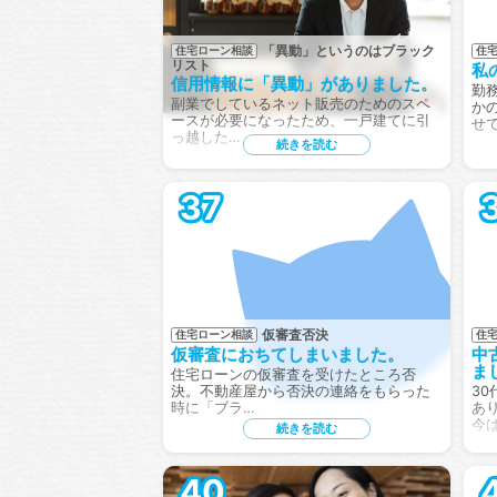
「異動」というのはブラック
住宅ローン相談
住
リスト
私
信用情報に「異動」がありました。
勤
副業でしているネット販売のためのスペ
か
ースが必要になったため、一戸建てに引
せ
っ越した…
続きを読む
37
仮審査否決
住宅ローン相談
住
仮審査におちてしまいました。
中
ま
住宅ローンの仮審査を受けたところ否
決。不動産屋から否決の連絡をもらった
3
時に「ブラ…
あ
今
続きを読む
40