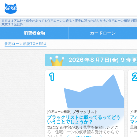
東京２３区以外・借金があっても住宅ローンに通る・審査に通った組む方法の住宅ローン相談で応
東京２３区以外
消費者金融
カードローン
住宅ローン相談TOMERU
2026
8
7
9
年
月
日(金)
時 
1
ブラックリスト
住宅ローン相談
住
ブラックリストに載ってるってどう
ア
いうことでしょうか？
マ
気になる住宅があり見学を依頼したとこ
旦
ろ、住宅ローンの仮承認を受けてからで
ロ
ないと見…