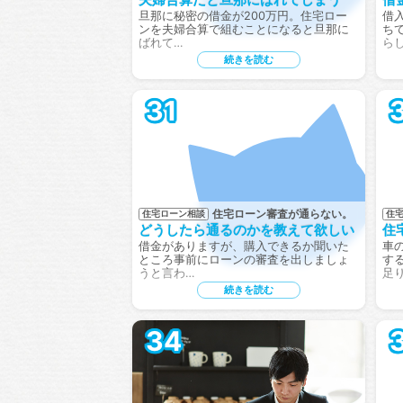
旦那に秘密の借金が200万円。住宅ロー
借
ンを夫婦合算で組むことになると旦那に
ち
ばれて…
ら
続きを読む
31
住宅ローン審査が通らない。
住宅ローン相談
住
どうしたら通るのかを教えて欲しい
住
借金がありますが、購入できるか聞いた
車
ところ事前にローンの審査を出しましょ
す
うと言わ…
足
続きを読む
34