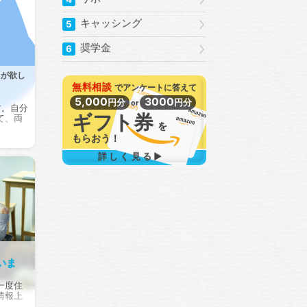
キャッシング
5
奨学金
6
スが欲し
無料相談
で
アンケートに答えて
5,000
3000
円分
円分
or
す。自分
ギフト券
て、両
を
もらおう！
詳しく見る▶
いま
一度住
情報上