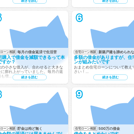
続きを読む
続きを読む
5
6
毎月の借金返済で生活苦
新築戸建を諦められ
宅ローン相談
住宅ローン相談
宅購入で借金を減額できるって本
多額の借金がありますが、住
ですか？
ンが組みたいです
数の小さな借入が、合わせると大きな
おまとめ住宅ローンについて教え
金に膨れ上がっていました。毎月の返
さい！…
額も増…
続きを読む
続きを読む
8
9
貯金は殆ど無く
500万の借金
宅ローン相談
住宅ローン相談
金全額の返済には届きませんでし
借金をまとめたいです