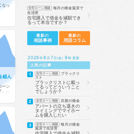
くなっ
毎月の借金返済で
住宅ローン相談
生活苦
住宅購入で借金を減額でき
るって本当ですか？
最新の
最新の
相談事例
用語コラム
2026
8
7
9
年
月
日(金)
時 更新
人気の記事
ブラックリ
1
住宅ローン相談
を組ん
スト
ブラックリストに載っ
ローン
てるってどういうこと
す。…
でしょうか？
旦那の借金
2
住宅ローン相談
アパートの立ち退きの
タイミングでマイホー
ムを購入したい
毎月の借金
3
住宅ローン相談
返済で生活苦
住宅購入で借金を減額