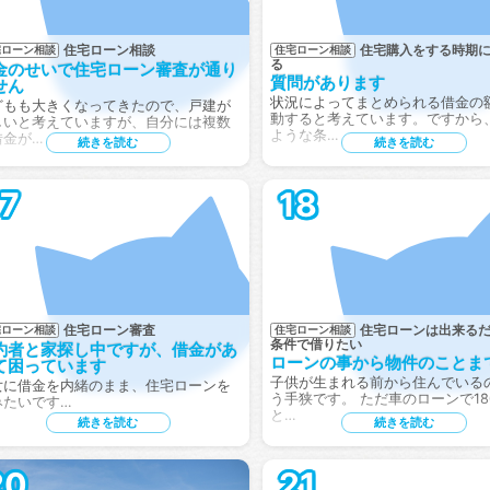
住宅ローン相談
住宅購入をする時期
宅ローン相談
住宅ローン相談
る
金のせいで住宅ローン審査が通り
質問があります
せん
状況によってまとめられる借金の
どもも大きくなってきたので、戸建が
動すると考えています。ですから
しいと考えていますが、自分には複数
ような条…
借金が…
続きを読む
続きを読む
17
18
住宅ローン審査
住宅ローンは出来る
宅ローン相談
住宅ローン相談
条件で借りたい
約者と家探し中ですが、借金があ
ローンの事から物件のことま
て困っています
子供が生まれる前から住んでいる
女に借金を内緒のまま、住宅ローンを
う手狭です。 ただ車のローンで18
みたいです…
と…
続きを読む
続きを読む
20
21