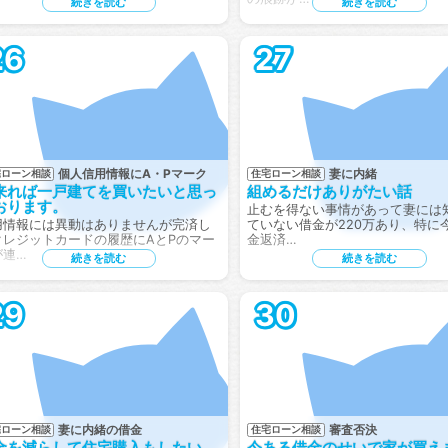
続きを読む
続きを読む
26
27
個人信用情報にA・Pマーク
妻に内緒
宅ローン相談
住宅ローン相談
来れば一戸建てを買いたいと思っ
組めるだけありがたい話
おります。
止むを得ない事情があって妻には
用情報には異動はありませんが完済し
ていない借金が220万あり、特に
クレジットカードの履歴にAとPのマー
金返済…
が連…
続きを読む
続きを読む
29
30
妻に内緒の借金
審査否決
宅ローン相談
住宅ローン相談
金を減らして住宅購入もしたい
今ある借金のせいで家が買え