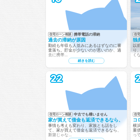
携帯電話の滞納
住宅ローン相談
住
過去の滞納が原因
独
勤続も年収も人並みにあるはずなのに審
以
査落ち。貯金が少ないのが悪いのか、過
り
去に携帯…
く
続きを読む
22
中古でも構いません
住宅ローン相談
住
家が買えて借金も返済できるなら、
コ
事情も考えも変わり、家族とも話をし
横
て、家が買えて借金も返済できるなら、
重
新築じゃな…
っ