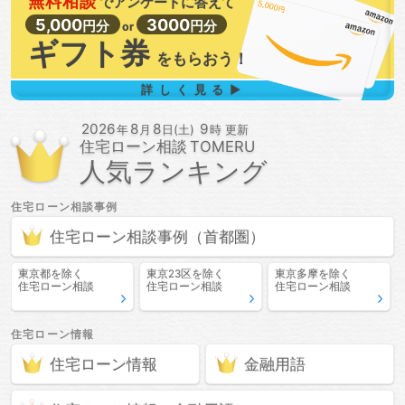
無料相談
で
アンケートに答えて
5,000
3000
円分
円分
or
ギフト券
を
もらおう！
詳しく見る▶
2026
8
8
9
年
月
日(土)
時 更新
住宅ローン相談
人気ランキング
住宅ローン相談
事例
住宅ローン相談
事例
（首都圏）
東京都
を除く
東京23区
を除く
東京多摩
を除く
住宅ローン相談
住宅ローン相談
住宅ローン相談
住宅ローン情報
住宅ローン情報
金融用語