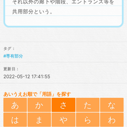
それ以外の廊下や階段、エントランス等を
共用部分という。
タグ：
専有部分
更新日：
2022-05-12 17:41:55
あいうえお順で「用語」を探す
あ
か
さ
た
な
は
ま
や
ら
わ