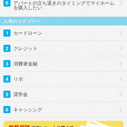
6
アパートの立ち退きのタイミングでマイホーム
を購入したい
人気のカテゴリー
1
カードローン
2
クレジット
3
消費者金融
4
リボ
5
奨学金
6
キャッシング