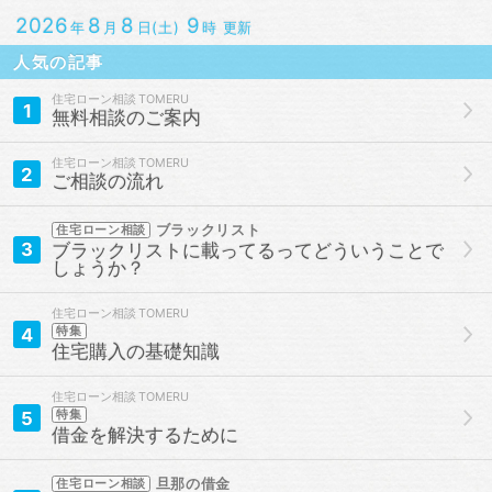
2026
8
8
9
年
月
日(土)
時 更新
人気の記事
住宅ローン相談
1
無料相談のご案内
住宅ローン相談
2
ご相談の流れ
ブラックリスト
住宅ローン相談
3
ブラックリストに載ってるってどういうことで
しょうか？
住宅ローン相談
4
特集
住宅購入の基礎知識
住宅ローン相談
5
特集
借金を解決するために
旦那の借金
住宅ローン相談