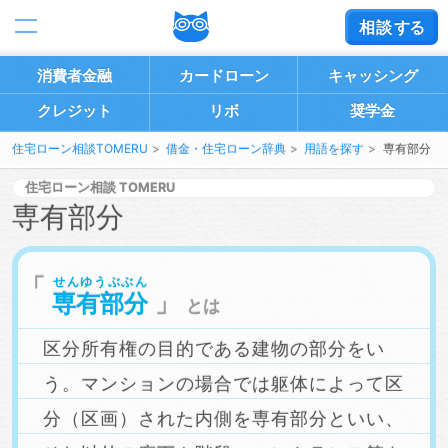
相談
する
消費者金融
カードローン
キャッシング
クレジット
リボ
奨学金
住宅ローン相談TOMERU
借金・住宅ローン辞典
用語を探す
専有部分
住宅ローン相談
専有部分
せんゆうぶぶん
専有部分
とは
区分所有権の目的である建物の部分をい
う。マンションの場合では躯体によって区
分（区画）された内側を専有部分といい、