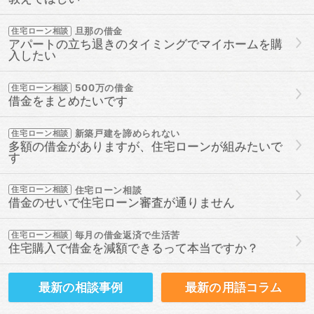
旦那の借金
住宅ローン相談
アパートの立ち退きのタイミングでマイホームを購
入したい
500万の借金
住宅ローン相談
借金をまとめたいです
新築戸建を諦められない
住宅ローン相談
多額の借金がありますが、住宅ローンが組みたいで
す
住宅ローン相談
住宅ローン相談
借金のせいで住宅ローン審査が通りません
毎月の借金返済で生活苦
住宅ローン相談
住宅購入で借金を減額できるって本当ですか？
最新の
相談事例
最新の
用語コラム