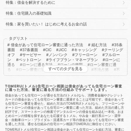
特集：借金を解決するために
特集：住宅購入の基礎知識
特集：家を買いたい！ はじめに考えるお金の話
タグリスト
借金があって住宅ローン審査に通った方法
組む方法
35条
書面
37条書面
CIC
JICC
キャッシング
クーリング
オフ
サービサー
ノンバンク
フリーローン
フルロー
ン
ペットローン
ライフプラン・マネープラン
ローンに
通る
ローンに通る方法
ローンの種類
ローン審査に通
すべてのタグを見る
る
ローン審査に通る方法
不動産取得税
不法占拠
不
法行為
二重譲渡
介護保険
代物弁済
代理人
代襲相
続
任売
任意売却
任意整理
会社法
低層住居専用地
域
住宅ローン
住宅ローンに通る
住宅ローンに通る方
TOMERU(トメル)住宅ローン相談は借金があっても住宅ローン審査
に通った方法、審査に通る方法の仕組みでサポートします。
法
住宅ローンを組む
住宅ローン商品
住宅ローン審査
住宅ローン審査に通る
住宅ローン審査に通る方法
住宅ロー
借金があっても住宅ローンが通せる方法の(トメル)なら、消費者金融やクレジット
カードの借金があっても住宅ローン審査に通過することは可能です。借金があって
ン相談
住宅購入
使用者責任
使用貸借
保佐人
個人
も住宅ローン審査を通せた、組めた方法のTOMERU(トメル)なら、フリーローンや
信用情報
個人民事再生
借地借家法
借地権
借金
借
オートローンの借金があっても住宅ローン審査に通った方法、組めた方法の通し方
金あってもローンに通る
借金あってもローンに通る方法
借
好評です。スマートホーンの検索でデンタルローンの借金を組み込む一本化、おま
金あってもローン審査に通る
借金あってもローン審査に通る方
とめローンの情報を探すあなたを応援するトメル。やみ金・銀行系ローン・奨学
法
借金あっても住宅ローンに通る
借金あっても住宅ローン
金・自動車ローン・ブライダル・流通系カード等の借金があっても住宅ローン審査
を通した方法、通せる仕組みの住宅ローン相談(TOMERU)に御任せください。
に通る方法
借金あっても住宅ローン審査に通る
借金あって
も住宅ローン審査に通る方法
借金あっても審査に通った
借
TOMERU(トメル)住宅ローン相談は借金があっても住宅ローンを組む方法、審査に