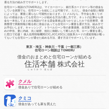
通る方法の組み方でサポートします。
金あっても審査に通る
借金あっても審査に通る方法
借金あ
っても通る
借金あっても通る方法
借金があってもローンに
住宅ローン相談の(TOMERU)は、マイカーローン、銀行系カードローン等の借金を
している状態でも、住宅ローンを組むことは可能です。 ただし、借金の金額と種類
通る
借金があってもローンに通る方法
借金があってもロー
によっては、審査に通らない可能性があります。(トメル)なら、手付金も無くリボ
ン審査に通る
借金があってもローン審査に通る方法
借金が
払いの借金があっても住宅ローンが組める方法の通し方です。ネットの記事から借
あっても住宅ローンに通る
借金があっても住宅ローンに通る方
金を一本化してまとめる相談ができる貸金業者は見つかりましたか？任意整理、債
法
借金があっても住宅ローン審査に通る
借金があっても住
務整理で異動情報が載る前に借金があっても住宅ローン審査を通す方法、組み方で
お手伝いします。キャッシング、トラベルローン等の多重債務、自営業で収入が低
宅ローン審査に通る方法
借金があっても住宅ローン審査に通る
めの申告、妻に内緒、夫に秘密、他社に御願いして断られた等、ローン審査を通し
方法
借金があっても住宅ローン審査に通過することは可能
た窓口で応援！ 個人信用情報機関(CIC,JICC,KSC)に信販系カードの遅延情報が載っ
借金があっても審査に通る
借金があっても審査に通る
借金
てもいても住宅ローンが通せた組める方法、通す方法でサポートしています。
があっても審査に通る方法
借金があっても組む方法
借金が
あっても通る
借金があっても通る
借金があっても通る方
東京・埼玉・神奈川・千葉（一都三県）
法
借金があってローンに通る
借金があってローン審査に通
住宅ローン相談
は TOMERU
る
借金があってローン審査に通る方法
借金があって住宅ロ
借金のおまとめと住宅ローンが組める
ーンに通る
借金があって住宅ローンに通る方法
借金があっ
て住宅ローン審査に通る
借金があって住宅ローン審査に通る方
住活本舗
株式会社
法
借金があって審査に通る
借金があって審査に通る方法
借金があって通る
停止条件
健康保険
催告の抗弁権
じゅうかつ ほんぽ
債務
債務不履行
債務者
債権
債権者
債権者主義
債権譲渡
先取特権
入札
全銀協
公序良俗
公正証
クメル
書遺言
公示価格
公証人
公証役場
共有
内容証明郵
便
再生
再調達価額
出納
分筆登記
切土
判決
借金ありで住宅ローンが組める
利率
制度
労災保険
動産
単体規定
危険負担
厚生年金保険
原価法
原状回復義務
双方代理
収入
クミコ
収益還元法
取引
取引事例比較法
取消権
取締役
合
意解除
合筆登記
同時履行
商法
固定資産税
固定金
借金があっても家を買えた
利
国民年金
土地
売買
変動金利
天然果実
契