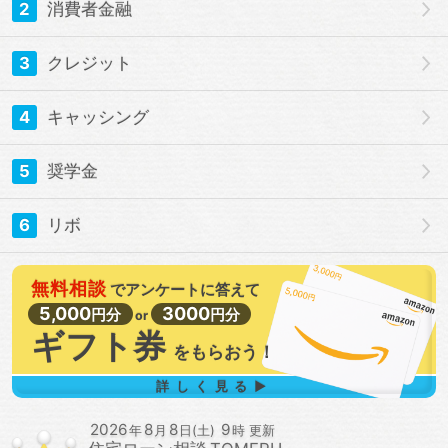
2
消費者金融
3
クレジット
4
キャッシング
5
奨学金
6
リボ
無料相談
で
アンケートに答えて
5,000
3000
円分
円分
or
ギフト券
を
もらおう！
詳しく見る▶
2026
8
8
9
年
月
日(土)
時 更新