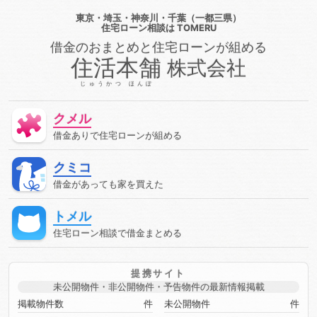
あっても通る
借金があっても通る
借金があっても通る方
東京・埼玉・神奈川・千葉（一都三県）
法
借金があってローンに通る
借金があってローン審査に通
住宅ローン相談
は TOMERU
る
借金があってローン審査に通る方法
借金があって住宅ロ
借金のおまとめと住宅ローンが組める
ーンに通る
借金があって住宅ローンに通る方法
借金があっ
て住宅ローン審査に通る
借金があって住宅ローン審査に通る方
住活本舗
株式会社
法
借金があって審査に通る
借金があって審査に通る方法
借金があって通る
停止条件
健康保険
催告の抗弁権
じゅうかつ ほんぽ
債務
債務不履行
債務者
債権
債権者
債権者主義
債権譲渡
先取特権
入札
全銀協
公序良俗
公正証
クメル
書遺言
公示価格
公証人
公証役場
共有
内容証明郵
便
再生
再調達価額
出納
分筆登記
切土
判決
借金ありで住宅ローンが組める
利率
制度
労災保険
動産
単体規定
危険負担
厚生年金保険
原価法
原状回復義務
双方代理
収入
クミコ
収益還元法
取引
取引事例比較法
取消権
取締役
合
意解除
合筆登記
同時履行
商法
固定資産税
固定金
借金があっても家を買えた
利
国民年金
土地
売買
変動金利
天然果実
契
約
契約不適合責任
妨害排除請求権
委任
定期借地権
トメル
容積率
審査に通った方法
審査に通る
審査に通る方法
専有部分
建ぺい率
建物
建物買取請求権
建築協定
住宅ローン相談で借金まとめる
建築基準法
建築確認
弁済
弁護士
強制執行
心裡
留保
意思無能力者
成年後見人
手付
手形
批准価
格
抗弁
抗弁権
抵当権
担保
担保権
援用
損
提携サイト
害賠償
敷地
敷地、防火、衛生、
時効
書類
株式会
未公開物件・非公開物件・予告物件の最新情報掲載
社
根抵当権
検索の抗弁権
構造
構造計算
権利義
務
民事保全
民事執行手続
民事執行法
民法
決済
掲載物件数
件
未公開物件
件
決算書
法令
法律
法律行為
消滅
消滅時効
清