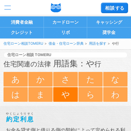
相談
する
消費者金融
カードローン
キャッシング
クレジット
リボ
奨学金
住宅ローン相談TOMERU
借金・住宅ローン辞典
用語を探す
や行
住宅ローン相談
用語集：や
住宅関連の法律
行
あ
か
さ
た
な
は
ま
や
ら
わ
やくじょうりそく
約定利息
お金を貸す側と借りる側の契約によって定められる利