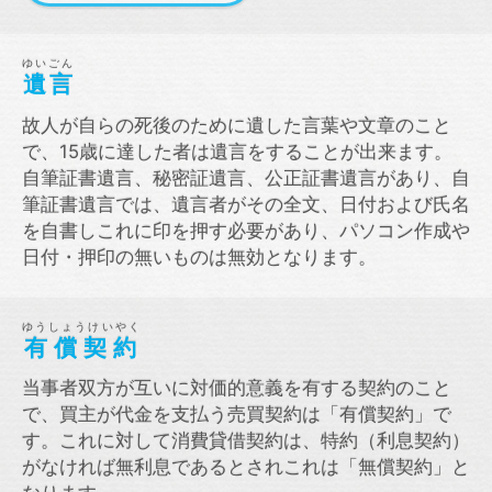
ゆいごん
遺言
故人が自らの死後のために遺した言葉や文章のこと
で、15歳に達した者は遺言をすることが出来ます。
自筆証書遺言、秘密証遺言、公正証書遺言があり、自
筆証書遺言では、遺言者がその全文、日付および氏名
を自書しこれに印を押す必要があり、パソコン作成や
日付・押印の無いものは無効となります。
ゆうしょうけいやく
有償契約
当事者双方が互いに対価的意義を有する契約のこと
で、買主が代金を支払う売買契約は「有償契約」で
す。これに対して消費貸借契約は、特約（利息契約）
がなければ無利息であるとされこれは「無償契約」と