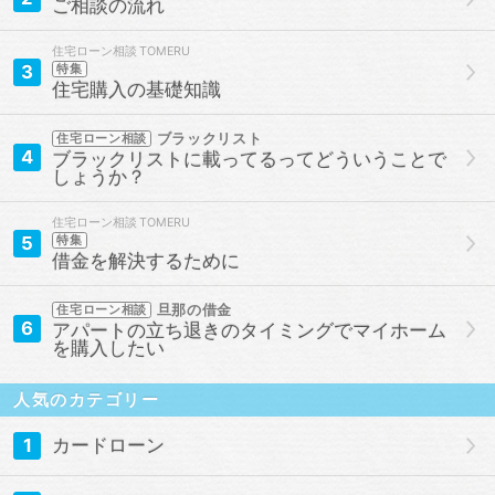
ご相談の流れ
住宅ローン相談
3
特集
住宅購入の基礎知識
ブラックリスト
住宅ローン相談
4
ブラックリストに載ってるってどういうことで
しょうか？
住宅ローン相談
5
特集
借金を解決するために
旦那の借金
住宅ローン相談
6
アパートの立ち退きのタイミングでマイホーム
を購入したい
人気のカテゴリー
1
カードローン