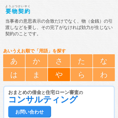
ようぶつけいやく
要物契約
当事者の意思表示の合致だけでなく、物（金銭）の引
渡しなどを要し、その完了がなければ効力が生じない
契約のことです。
あいうえお順で「用語」を探す
あ
か
さ
た
な
は
ま
や
ら
わ
おまとめの借金
住宅ローン審査
と
の
コンサルティング
お問い合わせ