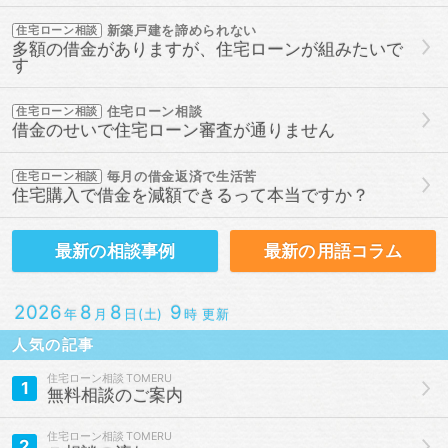
新築戸建を諦められない
住宅ローン相談
多額の借金がありますが、住宅ローンが組みたいで
す
住宅ローン相談
住宅ローン相談
借金のせいで住宅ローン審査が通りません
毎月の借金返済で生活苦
住宅ローン相談
住宅購入で借金を減額できるって本当ですか？
最新の
相談事例
最新の
用語コラム
2026
8
8
9
年
月
日(土)
時 更新
人気の記事
住宅ローン相談
1
無料相談のご案内
住宅ローン相談
2