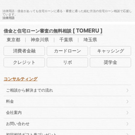
法律用語・借金があっても住宅ローンに通る・審査に通った組む方法の住宅ローン相談で応援し
ています。
法律用語
[ TOMERU ]
借金と住宅ローン審査の無料相談
東京都
神奈川県
千葉県
埼玉県
消費者
金融
カード
ローン
キャッ
シング
クレ
ジット
リボ
奨学金
コンサルティング
ご相談から解決までの流れ
料金
会社案内
お問い合わせ
初回相談ギフト券プレゼント