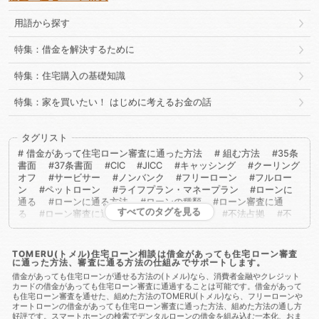
用語から探す
特集：借金を解決するために
特集：住宅購入の基礎知識
特集：家を買いたい！ はじめに考えるお金の話
タグリスト
借金があって住宅ローン審査に通った方法
組む方法
35条
書面
37条書面
CIC
JICC
キャッシング
クーリング
オフ
サービサー
ノンバンク
フリーローン
フルロー
ン
ペットローン
ライフプラン・マネープラン
ローンに
通る
ローンに通る方法
ローンの種類
ローン審査に通
すべてのタグを見る
る
ローン審査に通る方法
不動産取得税
不法占拠
不
法行為
二重譲渡
介護保険
代物弁済
代理人
代襲相
続
任売
任意売却
任意整理
会社法
低層住居専用地
域
住宅ローン
住宅ローンに通る
住宅ローンに通る方
TOMERU(トメル)住宅ローン相談は借金があっても住宅ローン審査
に通った方法、審査に通る方法の仕組みでサポートします。
法
住宅ローンを組む
住宅ローン商品
住宅ローン審査
住宅ローン審査に通る
住宅ローン審査に通る方法
住宅ロー
借金があっても住宅ローンが通せる方法の(トメル)なら、消費者金融やクレジット
カードの借金があっても住宅ローン審査に通過することは可能です。借金があって
ン相談
住宅購入
使用者責任
使用貸借
保佐人
個人
も住宅ローン審査を通せた、組めた方法のTOMERU(トメル)なら、フリーローンや
信用情報
個人民事再生
借地借家法
借地権
借金
借
オートローンの借金があっても住宅ローン審査に通った方法、組めた方法の通し方
金あってもローンに通る
借金あってもローンに通る方法
借
好評です。スマートホーンの検索でデンタルローンの借金を組み込む一本化、おま