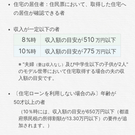
住宅の居住者：住民票において、取得した住宅へ
の居住が確認できる者
収入が一定以下の者
8
510
%時
収入額の目安が
以下
万円
10
775
%時
収入額の目安が
以下
万円
※ "夫婦
及び中学生以下の子供が2人"
（妻は収入なし）
のモデル世帯において住宅取得する場合の夫の収
入額の目安です。
〔住宅ローンを利用しない場合のみ〕年齢が
50才以上
の者
（10％時には、収入額の目安が
650万円以下
（都道
府県民税の所得割額が
13.30万円以下
）の要件が追
加されます。）