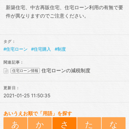
新築住宅、中古再販住宅、住宅ローン利用の有無で要
件が異なりますのでご注意ください。
タグ：
住宅ローン
住宅購入
制度
関連記事：
住宅ローンの減税制度
住宅ローン情報
更新日：
2021-01-25 11:50:35
あいうえお順で「用語」を探す
あ
か
さ
た
な