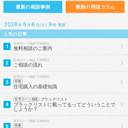
最新の
相談事例
最新の
用語コラム
2026
8
8
9
年
月
日(土)
時 更新
人気の記事
住宅ローン相談
1
無料相談のご案内
住宅ローン相談
2
ご相談の流れ
住宅ローン相談
3
特集
住宅購入の基礎知識
ブラックリスト
住宅ローン相談
4
ブラックリストに載ってるってどういうことで
しょうか？
住宅ローン相談
5
特集