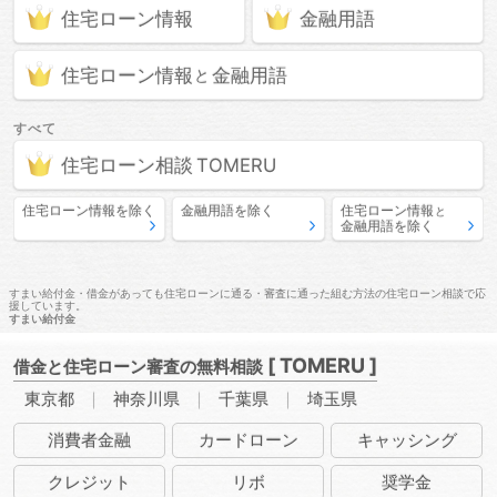
住宅ローン情報
金融用語
住宅ローン情報
金融用語
と
すべて
住宅ローン相談
住宅ローン情報
を除く
金融用語
を除く
住宅ローン情報
と
金融用語
を除く
すまい給付金・借金があっても住宅ローンに通る・審査に通った組む方法の住宅ローン相談で応
援しています。
すまい給付金
[ TOMERU ]
借金と住宅ローン審査の無料相談
東京都
神奈川県
千葉県
埼玉県
消費者
金融
カード
ローン
キャッ
シング
クレ
ジット
リボ
奨学金