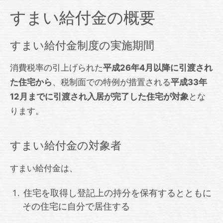
すまい給付金の概要
すまい給付金制度の実施期間
消費税率の引上げられた
平成26年4月以降に引渡され
た住宅から
、税制面での特例が措置される
平成33年
12月までに引渡され入居が完了した住宅が対象
とな
ります。
すまい給付金の対象者
すまい給付金は、
住宅を取得し登記上の持分を保有するとともに
その住宅に自分で居住する