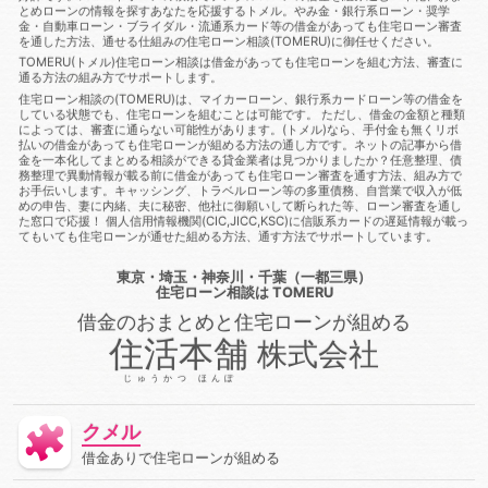
金あってもローン審査に通る
借金あってもローン審査に通る方
とめローンの情報を探すあなたを応援するトメル。やみ金・銀行系ローン・奨学
法
借金あっても住宅ローンに通る
借金あっても住宅ローン
金・自動車ローン・ブライダル・流通系カード等の借金があっても住宅ローン審査
を通した方法、通せる仕組みの住宅ローン相談(TOMERU)に御任せください。
に通る方法
借金あっても住宅ローン審査に通る
借金あって
も住宅ローン審査に通る方法
借金あっても審査に通った
借
TOMERU(トメル)住宅ローン相談は借金があっても住宅ローンを組む方法、審査に
通る方法の組み方でサポートします。
金あっても審査に通る
借金あっても審査に通る方法
借金あ
っても通る
借金あっても通る方法
借金があってもローンに
住宅ローン相談の(TOMERU)は、マイカーローン、銀行系カードローン等の借金を
している状態でも、住宅ローンを組むことは可能です。 ただし、借金の金額と種類
通る
借金があってもローンに通る方法
借金があってもロー
によっては、審査に通らない可能性があります。(トメル)なら、手付金も無くリボ
ン審査に通る
借金があってもローン審査に通る方法
借金が
払いの借金があっても住宅ローンが組める方法の通し方です。ネットの記事から借
あっても住宅ローンに通る
借金があっても住宅ローンに通る方
金を一本化してまとめる相談ができる貸金業者は見つかりましたか？任意整理、債
法
借金があっても住宅ローン審査に通る
借金があっても住
務整理で異動情報が載る前に借金があっても住宅ローン審査を通す方法、組み方で
お手伝いします。キャッシング、トラベルローン等の多重債務、自営業で収入が低
宅ローン審査に通る方法
借金があっても住宅ローン審査に通る
めの申告、妻に内緒、夫に秘密、他社に御願いして断られた等、ローン審査を通し
方法
借金があっても住宅ローン審査に通過することは可能
た窓口で応援！ 個人信用情報機関(CIC,JICC,KSC)に信販系カードの遅延情報が載っ
借金があっても審査に通る
借金があっても審査に通る
借金
てもいても住宅ローンが通せた組める方法、通す方法でサポートしています。
があっても審査に通る方法
借金があっても組む方法
借金が
あっても通る
借金があっても通る
借金があっても通る方
東京・埼玉・神奈川・千葉（一都三県）
法
借金があってローンに通る
借金があってローン審査に通
住宅ローン相談
は TOMERU
る
借金があってローン審査に通る方法
借金があって住宅ロ
借金のおまとめと住宅ローンが組める
ーンに通る
借金があって住宅ローンに通る方法
借金があっ
て住宅ローン審査に通る
借金があって住宅ローン審査に通る方
住活本舗
株式会社
法
借金があって審査に通る
借金があって審査に通る方法
借金があって通る
停止条件
健康保険
催告の抗弁権
じゅうかつ ほんぽ
債務
債務不履行
債務者
債権
債権者
債権者主義
債権譲渡
先取特権
入札
全銀協
公序良俗
公正証
クメル
書遺言
公示価格
公証人
公証役場
共有
内容証明郵
便
再生
再調達価額
出納
分筆登記
切土
判決
借金ありで住宅ローンが組める
利率
制度
労災保険
動産
単体規定
危険負担
厚生年金保険
原価法
原状回復義務
双方代理
収入