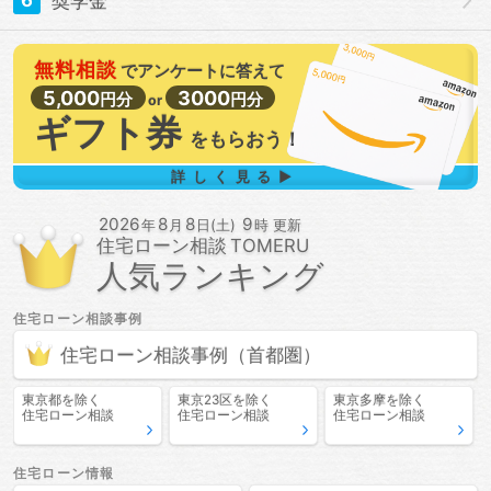
6
奨学金
無料相談
で
アンケートに答えて
5,000
3000
円分
円分
or
ギフト券
を
もらおう！
詳しく見る▶
2026
8
8
9
年
月
日(土)
時 更新
住宅ローン相談
人気ランキング
住宅ローン相談
事例
住宅ローン相談
事例
（首都圏）
東京都
を除く
東京23区
を除く
東京多摩
を除く
住宅ローン相談
住宅ローン相談
住宅ローン相談
住宅ローン情報