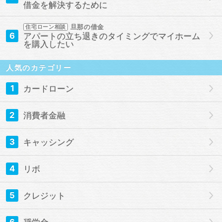
借金を解決するために
旦那の借金
住宅ローン相談
6
アパートの立ち退きのタイミングでマイホーム
を購入したい
人気のカテゴリー
1
カードローン
2
消費者金融
3
キャッシング
4
リボ
5
クレジット