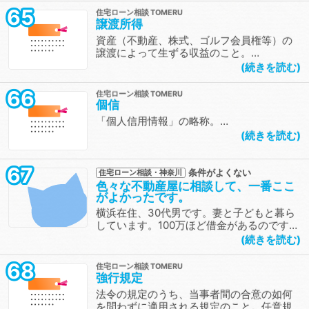
65
住宅ローン相談
譲渡所得
資産（不動産、株式、ゴルフ会員権等）の
譲渡によって生ずる収益のこと。…
続きを読む
66
住宅ローン相談
個信
「個人信用情報」の略称。…
続きを読む
67
条件がよくない
住宅ローン相談・神奈川
色々な不動産屋に相談して、一番ここ
がよかったです。
横浜在住、30代男です。妻と子どもと暮ら
しています。100万ほど借金があるのです…
続きを読む
68
住宅ローン相談
強行規定
法令の規定のうち、当事者間の合意の如何
を問わずに適用される規定のこと。任意規