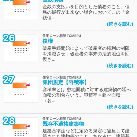
金銭の支払いを目的とした債務のこと。債
務の履行が出来ない場合においてこの「金
銭債…
続きを読む
26
住宅ローン相談
復権
破産手続開始によって破産者の権利の制限
を消滅させ，破産者の本来の法的地位を回
復さ…
続きを読む
27
住宅ローン相談
集団規定【容積率】
容積率とは 敷地面積に対する建築物の延べ
面積の割合をいう。容積率＝延べ面積
（各…
続きを読む
28
住宅ローン相談
既存不適格建築物
建築基準法などに定める規定に違反して建
築された建物等のこと。ちなみに、建築基