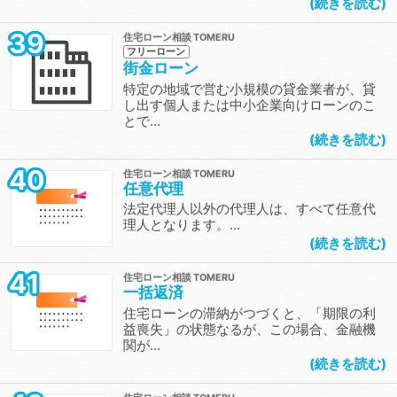
続きを読む
39
住宅ローン相談
フリーローン
街金ローン
特定の地域で営む小規模の貸金業者が、貸
し出す個人または中小企業向けローンのこ
とで…
続きを読む
40
住宅ローン相談
任意代理
法定代理人以外の代理人は、すべて任意代
理人となります。…
続きを読む
41
住宅ローン相談
一括返済
住宅ローンの滞納がつづくと、「期限の利
益喪失」の状態なるが、この場合、金融機
関が…
続きを読む