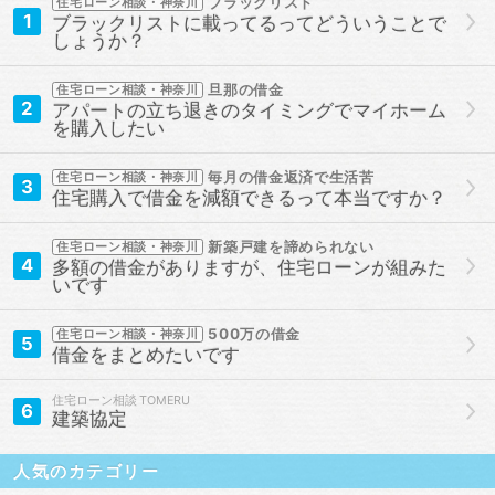
ブラックリスト
住宅ローン相談・神奈川
1
ブラックリストに載ってるってどういうことで
しょうか？
旦那の借金
住宅ローン相談・神奈川
2
アパートの立ち退きのタイミングでマイホーム
を購入したい
毎月の借金返済で生活苦
住宅ローン相談・神奈川
3
住宅購入で借金を減額できるって本当ですか？
新築戸建を諦められない
住宅ローン相談・神奈川
4
多額の借金がありますが、住宅ローンが組みた
いです
500万の借金
住宅ローン相談・神奈川
5
借金をまとめたいです
住宅ローン相談
6
建築協定
人気のカテゴリー