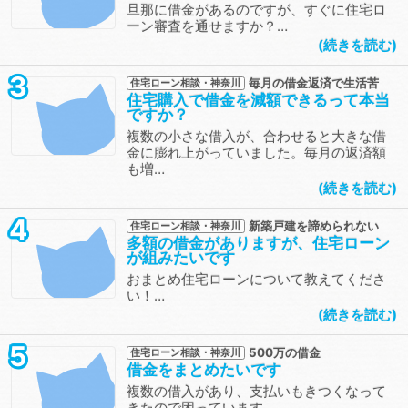
旦那に借金があるのですが、すぐに住宅ロ
ーン審査を通せますか？…
続きを読む
3
毎月の借金返済で生活苦
住宅ローン相談・神奈川
住宅購入で借金を減額できるって本当
ですか？
複数の小さな借入が、合わせると大きな借
金に膨れ上がっていました。毎月の返済額
も増…
続きを読む
4
新築戸建を諦められない
住宅ローン相談・神奈川
多額の借金がありますが、住宅ローン
が組みたいです
おまとめ住宅ローンについて教えてくださ
い！…
続きを読む
5
500万の借金
住宅ローン相談・神奈川
借金をまとめたいです
複数の借入があり、支払いもきつくなって
きたので困っています。…