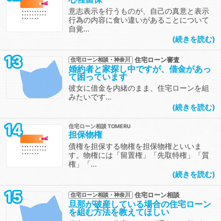
意志表示を行うものが、自己の真意と表示
行為の内容に食い違いがあることについて
自覚…
続きを読む
13
住宅ローン審査
住宅ローン相談・神奈川
婚約者と家探し中ですが、借金があっ
て困っています
彼女に借金を内緒のまま、住宅ローンを組
みたいです…
続きを読む
14
住宅ローン相談
担保物権
債権を担保する物権を担保物権といいま
す。物権には「留置権」「先取特権」「質
権」「…
続きを読む
15
住宅ローン相談
住宅ローン相談・神奈川
旦那が破産している場合の住宅ローン
を組む方法を教えてほしい