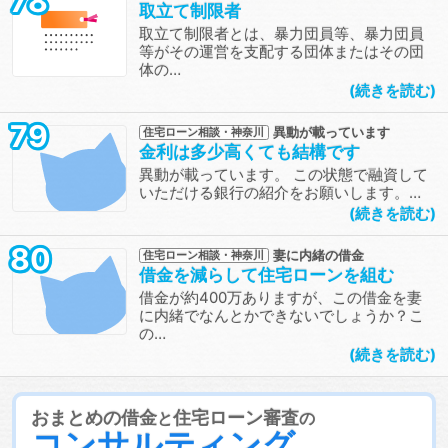
78
取立て制限者
取立て制限者とは、暴力団員等、暴力団員
等がその運営を支配する団体またはその団
体の…
続きを読む
79
異動が載っています
住宅ローン相談・神奈川
金利は多少高くても結構です
異動が載っています。 この状態で融資して
いただける銀行の紹介をお願いします。…
続きを読む
80
妻に内緒の借金
住宅ローン相談・神奈川
借金を減らして住宅ローンを組む
借金が約400万ありますが、この借金を妻
に内緒でなんとかできないでしょうか？こ
の…
続きを読む
おまとめの借金
住宅ローン審査
と
の
コンサルティング