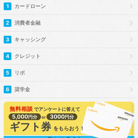
1
カードローン
2
消費者金融
3
キャッシング
4
クレジット
5
リボ
6
奨学金
無料相談
で
アンケートに答えて
5,000
3000
円分
円分
or
ギフト券
を
もらおう！