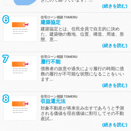
続きを読む
6
住宅ローン相談
建築協定
建築協定とは、住民全員で自主的に決め
た、建築物の敷地、位置、構造、用途、形
態、意…
続きを読む
7
住宅ローン相談
履行不能
債務者の故意や過失により履行の時期に債
務の履行が不可能な状態になることをいい
ます…
続きを読む
8
住宅ローン相談
収益還元法
対象不動産が将来生み出すであろうと予測
される価値を現在価値に割引してその不動
産試…
続きを読む