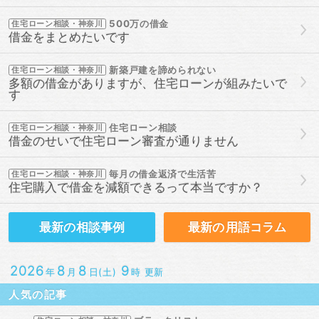
500万の借金
住宅ローン相談・神奈川
借金をまとめたいです
新築戸建を諦められない
住宅ローン相談・神奈川
多額の借金がありますが、住宅ローンが組みたいで
す
住宅ローン相談
住宅ローン相談・神奈川
借金のせいで住宅ローン審査が通りません
毎月の借金返済で生活苦
住宅ローン相談・神奈川
住宅購入で借金を減額できるって本当ですか？
最新の
相談事例
最新の
用語コラム
2026
8
8
9
年
月
日(土)
時 更新
人気の記事