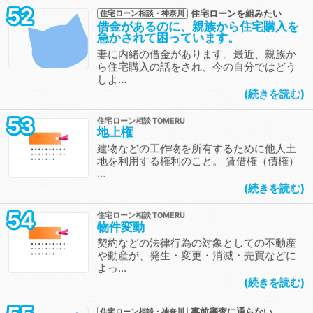
52
住宅ローンを組みたい
住宅ローン相談・神奈川
借金があるのに、親族から住宅購入を
急かされて困っています。
妻に内緒の借金があります。最近、親族か
ら住宅購入の話をされ、今の自分ではどう
しよ…
続きを読む
53
住宅ローン相談
地上権
建物などの工作物を所有するために他人土
地を利用する権利のこと。 賃借権（債権）
…
続きを読む
54
住宅ローン相談
物件変動
契約などの法律行為の対象としての不動産
や動産が、発生・変更・消滅・売買などに
よっ…
続きを読む
事前審査に通らない
住宅ローン相談・神奈川