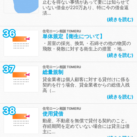
止むを得ない事情があって妻には知らせて
いない借金が220万あり、特に今の借金返
済…
続きを読む
36
住宅ローン相談
単体規定【衛生について】
・居室の採光、換気 ・石綿その他の物質の
飛散・発散に対する衛生上の措置 ・地…
続きを読む
37
住宅ローン相談
総量規制
貸金業者は個人顧客に対する貸付けに係る
契約を行う場合、貸金業者からの総借入残
高（…
続きを読む
38
住宅ローン相談
使用貸借
動産、不動産を無償で貸付る契約のこと。
存続期間を定めていない場合には貸主は借
主に…