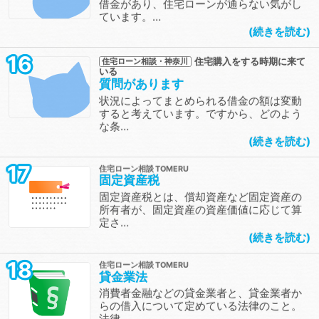
借金があり、住宅ローンが通らない気がし
ています。…
続きを読む
16
住宅購入をする時期に来て
住宅ローン相談・神奈川
いる
質問があります
状況によってまとめられる借金の額は変動
すると考えています。ですから、どのよう
な条…
続きを読む
17
住宅ローン相談
固定資産税
固定資産税とは、償却資産など固定資産の
所有者が、固定資産の資産価値に応じて算
定さ…
続きを読む
18
住宅ローン相談
貸金業法
消費者金融などの貸金業者と、貸金業者か
らの借入について定めている法律のこと。
法律…