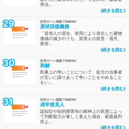
準法…
続きを読む
29
住宅ローン相談
原状回復義務
「賃借人の居住、使用により発生した建物
価値の減少のうち、賃借人の故意・過失、
善管…
続きを読む
30
住宅ローン相談
和解
民事上の争いごとについて、双方の当事者
が互いに譲りあって争いごとをやめること
をい…
続きを読む
31
住宅ローン相談
成年後見人
認知症や知的障害等の精神上の疾患によっ
て判断能力が著しく衰えた場合、家庭裁判
所よ…
続きを読む