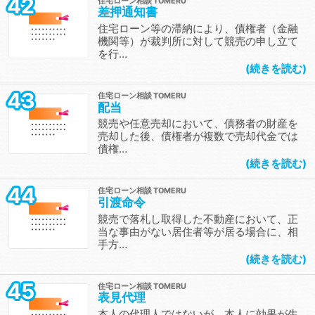
42
住宅ローン相談
差押通知書
住宅ローン等の滞納により、債権者（金融
機関等）が裁判所に対して競売の申し立て
を行…
続きを読む
43
住宅ローン相談
配当
競売や任意売却において、債務者の財産を
売却した後、債権者が複数で売却代金では
債権…
続きを読む
44
住宅ローン相談
引渡命令
競売で落札し取得した不動産において、正
当な事由がない居住者等が居る場合に、相
手方…
続きを読む
45
住宅ローン相談
表見代理
本人の代理人ではないが、本人に効果が生