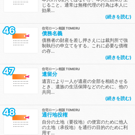
じること。通常は無権代理の行為は本人に
効果…
続きを読む
46
住宅ローン相談
債務名義
債務者の財産を差し押さえには裁判所で強
制執行の申立てをする。これに必要な債権
の存…
続きを読む
47
住宅ローン相談
遺留分
遺言により一人が遺産の全部を相続させる
とき、遺族の生活保障などのために、他の
共同…
続きを読む
48
住宅ローン相談
通行地役権
自分の土地（要役地）の便宜のために他人
の土地（承役地）を通行の目的のために利
用す…