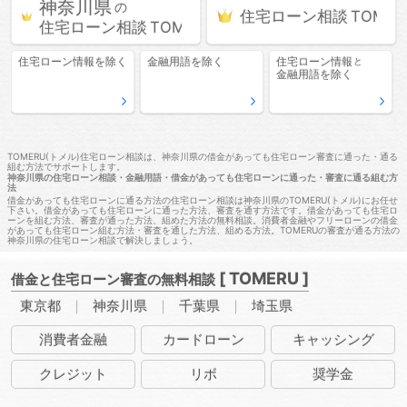
神奈川県
の
住宅ローン相談
住宅ローン相談
住宅ローン情報
を除く
金融用語
を除く
住宅ローン情報
と
金融用語
を除く
TOMERU(トメル)住宅ローン相談は、神奈川県の借金があっても住宅ローン審査に通った・通る
組む方法でサポートします。
神奈川県の住宅ローン相談・金融用語・借金があっても住宅ローンに通った・審査に通る組む方
法
借金があっても住宅ローンに通る方法の住宅ローン相談は神奈川県のTOMERU(トメル)にお任せ
下さい。借金があっても住宅ローンに通った方法、審査を通す方法です。借金があっても住宅ロ
ーンを組む方法、審査が通った方法、組めた方法の無料相談。消費者金融やフリーローンの借金
があっても住宅ローン組む方法・審査を通した方法、組める方法。TOMERUの審査が通る方法の
神奈川県の住宅ローン相談で解決しましょう。
[ TOMERU ]
借金と住宅ローン審査の無料相談
東京都
神奈川県
千葉県
埼玉県
消費者
金融
カード
ローン
キャッ
シング
クレ
ジット
リボ
奨学金