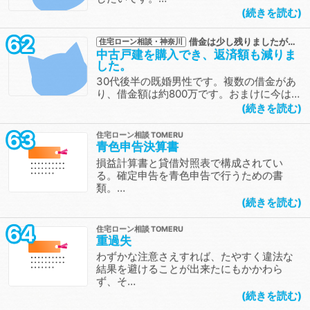
続きを読む
62
借金は少し残りましたが…
住宅ローン相談・神奈川
中古戸建を購入でき、返済額も減りま
した。
30代後半の既婚男性です。複数の借金があ
り、借金額は約800万です。おまけに今は…
続きを読む
63
住宅ローン相談
青色申告決算書
損益計算書と貸借対照表で構成されてい
る。確定申告を青色申告で行うための書
類。…
続きを読む
64
住宅ローン相談
重過失
わずかな注意さえすれば、たやすく違法な
結果を避けることが出来たにもかかわら
ず、そ…
続きを読む