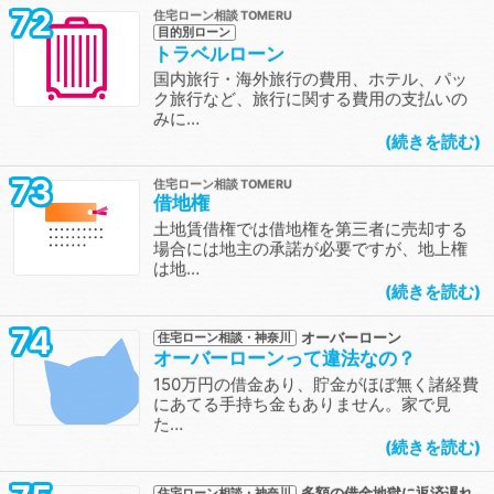
72
住宅ローン相談
目的別ローン
トラベルローン
国内旅行・海外旅行の費用、ホテル、パッ
ク旅行など、旅行に関する費用の支払いの
みに…
続きを読む
73
住宅ローン相談
借地権
土地賃借権では借地権を第三者に売却する
場合には地主の承諾が必要ですが、地上権
は地…
続きを読む
74
オーバーローン
住宅ローン相談・神奈川
オーバーローンって違法なの？
150万円の借金あり、貯金がほぼ無く諸経費
にあてる手持ち金もありません。家で見
た…
続きを読む
多額の借金地獄に返済遅れ
住宅ローン相談・神奈川