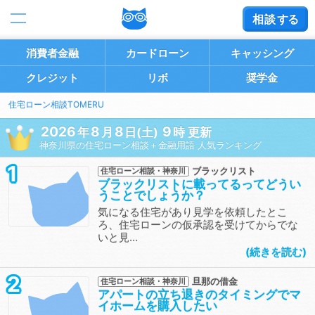
相談
する
消費者金融
カードローン
キャッシング
クレジット
リボ
奨学金
住宅ローン相談TOMERU
2026
8
8
9
年
月
日(土)
時 更新
神奈川県の住宅ローン相談＋金融用語 人気ランキング
1
ブラックリスト
住宅ローン相談・神奈川
ブラックリストに載ってるってどうい
うことでしょうか？
気になる住宅があり見学を依頼したとこ
ろ、住宅ローンの仮承認を受けてからでな
いと見…
続きを読む
2
旦那の借金
住宅ローン相談・神奈川
アパートの立ち退きのタイミングでマ
イホームを購入したい