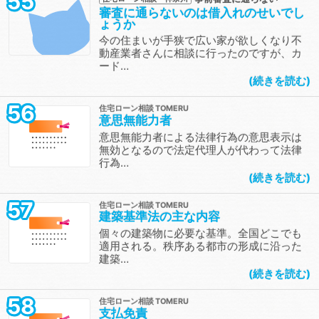
55
審査に通らないのは借入れのせいでし
ょうか
今の住まいが手狭で広い家が欲しくなり不
動産業者さんに相談に行ったのですが、カ
ード…
続きを読む
56
住宅ローン相談
意思無能力者
意思無能力者による法律行為の意思表示は
無効となるので法定代理人が代わって法律
行為…
続きを読む
57
住宅ローン相談
建築基準法の主な内容
個々の建築物に必要な基準。全国どこでも
適用される。秩序ある都市の形成に沿った
建築…
続きを読む
58
住宅ローン相談
支払免責