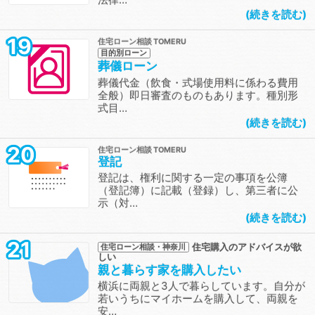
続きを読む
19
住宅ローン相談
目的別ローン
葬儀ローン
葬儀代金（飲食・式場使用料に係わる費用
全般）即日審査のものもあります。種別形
式目…
続きを読む
20
住宅ローン相談
登記
登記は、権利に関する一定の事項を公簿
（登記簿）に記載（登録）し、第三者に公
示（対…
続きを読む
21
住宅購入のアドバイスが欲
住宅ローン相談・神奈川
しい
親と暮らす家を購入したい
横浜に両親と3人で暮らしています。自分が
若いうちにマイホームを購入して、両親を
安…