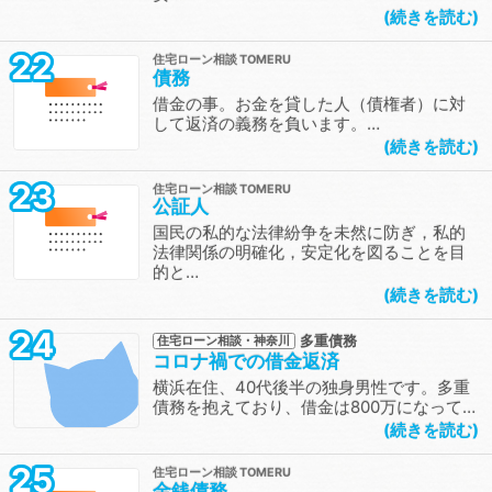
続きを読む
22
住宅ローン相談
債務
借金の事。お金を貸した人（債権者）に対
して返済の義務を負います。…
続きを読む
23
住宅ローン相談
公証人
国民の私的な法律紛争を未然に防ぎ，私的
法律関係の明確化，安定化を図ることを目
的と…
続きを読む
24
多重債務
住宅ローン相談・神奈川
コロナ禍での借金返済
横浜在住、40代後半の独身男性です。多重
債務を抱えており、借金は800万になって…
続きを読む
25
住宅ローン相談
金銭債務