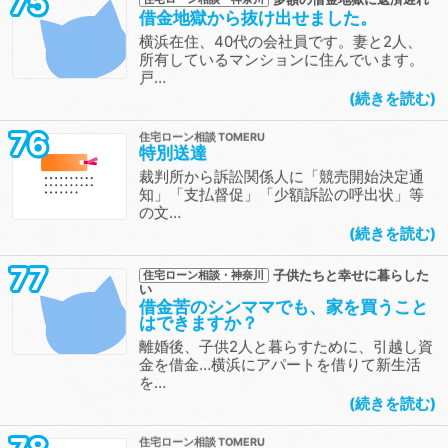
75
借金地獄から抜け出せました。
横浜在住、40代の会社員です。妻と2人、
所有しているマンションに住んでいます。
戸…
続きを読む
76
住宅ローン相談
特別送達
裁判所から訴訟関係人に「競売開始決定通
知」「支払督促」「少額訴訟の呼出状」等
の文…
続きを読む
77
子供たちと幸せに暮らした
住宅ローン相談・神奈川
い
借金苦のシンママでも、家を買うこと
はできますか？
離婚後、子供2人と暮らすために、引越し資
金を借金…横浜にアパートを借りて新生活
を…
続きを読む
住宅ローン相談