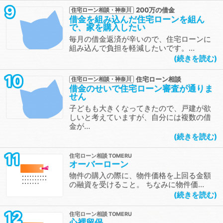
9
200万の借金
住宅ローン相談・神奈川
借金を組み込んだ住宅ローンを組ん
で、家を購入したい
毎月の借金返済が辛いので、住宅ローンに
組み込んで負担を軽減したいです。…
続きを読む
10
住宅ローン相談
住宅ローン相談・神奈川
借金のせいで住宅ローン審査が通りま
せん
子どもも大きくなってきたので、戸建が欲
しいと考えていますが、自分には複数の借
金が…
続きを読む
11
住宅ローン相談
オーバーローン
物件の購入の際に、物件価格を上回る金額
の融資を受けること。 ちなみに物件価…
続きを読む
12
住宅ローン相談
心裡留保