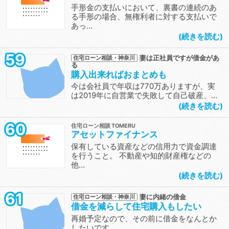
手形金の支払いにおいて、裏書の連続のあ
る手形の場合、無権利者に対する支払いで
あっ…
続きを読む
59
妻は正社員ですが借金があ
住宅ローン相談・神奈川
る
購入出来ればおまとめも
今は会社員で年収は770万ありますが、実
は2019年に自営業で失敗して自己破産、…
続きを読む
60
住宅ローン相談
アセットファイナンス
保有している資産などの信用力で資金調達
を行うこと。 不動産や知的財産権などの
他…
続きを読む
61
妻に内緒の借金
住宅ローン相談・神奈川
借金を減らして住宅購入もしたい
再婚予定なので、その前に借金をなんとか
したいです。…