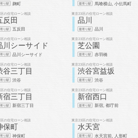
麹町
馬喰横山
小伝馬町
3区の
住宅ローン相談
東京23区の
住宅ローン相談
五反田
品川
五反田
品川
3区の
住宅ローン相談
東京23区の
住宅ローン相談
品川シーサイド
芝公園
品川シーサイド
赤羽橋
3区の
住宅ローン相談
東京23区の
住宅ローン相談
渋谷三丁目
渋谷宮益坂
渋谷
渋谷
3区の
住宅ローン相談
東京23区の
住宅ローン相談
新宿三丁目
新宿西口
新宿三丁目
新宿
都庁前
3区の
住宅ローン相談
東京23区の
住宅ローン相談
神保町
水天宮
神保町
水天宮前
人形町