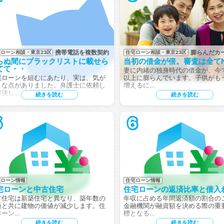
携帯電話を複数契約
膨らんだカ
ローン相談・東京23区
住宅ローン相談・東京23区
らぬ間にブラックリストに載せら
当初の借金が倍。審査は全て
てて・・
妻に内緒の独身時代の借金が、今
宅ローンを組むにあたり、実は、気が
以上に膨らんでいます。子供がも
りな点がありました。弁護士に依頼し
増えるに…
解決し…
続きを読む
続きを読む
5
6
宅ローン情報
住宅ローン情報
宅ローンと中古住宅
住宅ローンの返済比率と借入
古住宅は新築住宅と異なり、築年数の
年収に占める年間返済額の割合の
過と共に建物の価値が減少します。住
金融機関が融資額を決める際の重
ローン…
標となる…
続きを読む
続きを読む