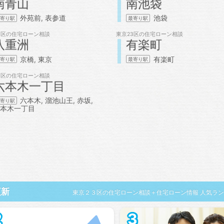
南青山
南池袋
外苑前
表参道
池袋
3区の
住宅ローン相談
東京23区の
住宅ローン相談
八重洲
有楽町
京橋
東京
有楽町
3区の
住宅ローン相談
六本木一丁目
六本木
溜池山王
赤坂
本木一丁目
更新
東京２３区の住宅ローン相談＋住宅ローン情報 人気ラ
2
3