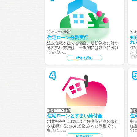
住宅ローン情報
住宅
住宅ローン分割実行
知
れ
注文住宅を建てる場合、建設業者に対す
る支払い方法は、一般的には数回に分け
住
て支払い…
か
て
続きを読む
4
住宅ローン情報
住
住宅ローンとすまい給付金
住
消費税率引上げによる住宅取得者の負担
中
を緩和するために創設された制度です。
経
収入によ…
宅
続きを読む