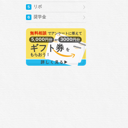
リボ
5
奨学金
6
無料相談
で
アンケートに答えて
5,000
3000
円分
円分
or
ギフト券
を
もらおう！
詳しく見る▶