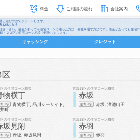
料金
ご相談の流れ
会社案内
た・通る組む方法でサポートします。
通る組む方法
ル)にお任せ下さい。借金があっても住宅ローンに通った方法、審査を通す方法です。借金があっても住
都 - ２３区の住宅ローン相談で解決しましょう。
キャッシング
クレジット
3区
3区の
住宅ローン相談
東京23区の
住宅ローン相談
青物横丁
赤坂
青物横丁
品川シーサイド
赤坂
溜池山王
井町
3区の
住宅ローン相談
東京23区の
住宅ローン相談
赤坂見附
赤羽
赤坂
赤坂見附
赤羽