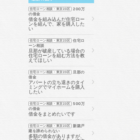
200万
住宅ローン相談・東京23区
の借金
借金を組み込んだ住宅ロー
ンを組んで、家を購入した
い
住宅ロ
住宅ローン相談・東京23区
ーン相談
旦那が破産している場合の
住宅ローンを組む方法を教
えてほしい
旦那の
住宅ローン相談・東京23区
借金
アパートの立ち退きのタイ
ミングでマイホームを購入
したい
500万
住宅ローン相談・東京23区
の借金
借金をまとめたいです
前
新築戸
住宅ローン相談・東京23区
建を諦められない
多額の借金がありますが、