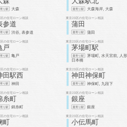
大森
大森駅北
大森
大森海岸
大森
3区の
住宅ローン相談
東京23区の
住宅ローン相談
表参道
蒲田
渋谷
表参道
蒲田
3区の
住宅ローン相談
東京23区の
住宅ローン相談
亀戸
茅場町駅
亀戸
茅場町
水天宮前
人
日本橋
3区の
住宅ローン相談
東京23区の
住宅ローン相談
神田駅西
神田神保町
神田
神保町
九段下
3区の
住宅ローン相談
東京23区の
住宅ローン相談
錦糸町
銀座
錦糸町
銀座
3区の
住宅ローン相談
東京23区の
住宅ローン相談
麹町
小伝馬町