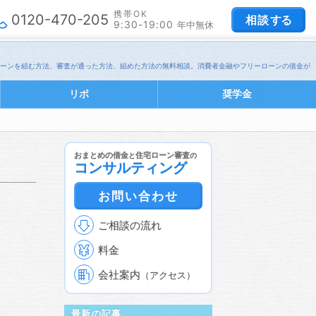
携帯OK
0120-470-205
相談
する
9:30-19:00
年中無休
宅ローンを組む方法、審査が通った方法、組めた方法の無料相談。消費者金融やフリーローンの借金が
リボ
奨学金
おまとめの借金
住宅ローン審査
と
の
コンサルティング
お問い合わせ
ご相談の流れ
料金
会社案内
（アクセス）
最新の記事