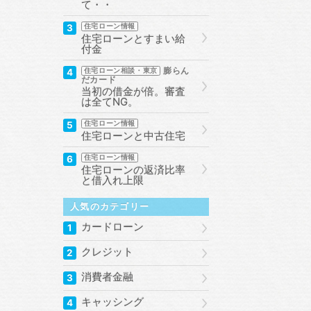
て・・
3
住宅ローン情報
住宅ローンとすまい給
付金
膨らん
4
住宅ローン相談・東京
だカード
当初の借金が倍。審査
は全てNG。
5
住宅ローン情報
住宅ローンと中古住宅
6
住宅ローン情報
住宅ローンの返済比率
と借入れ上限
人気のカテゴリー
カードローン
1
クレジット
2
消費者金融
3
キャッシング
4