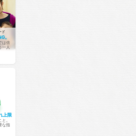
ード
NG。
では倍
う一人
れ上限
こと。
要な指