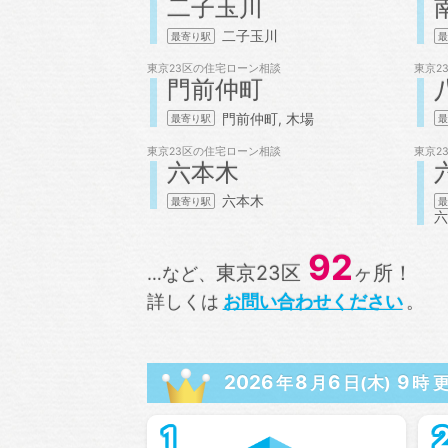
二子玉川
二子玉川
東京23区の
住宅ローン相談
東京2
門前仲町
門前仲町
木場
東京23区の
住宅ローン相談
東京2
六本木
六本木
六
92
東京23区
ヶ所！
…など、
詳しくは
お問い合わせください
。
2026
8
6
9
年
月
日(木)
時 
1