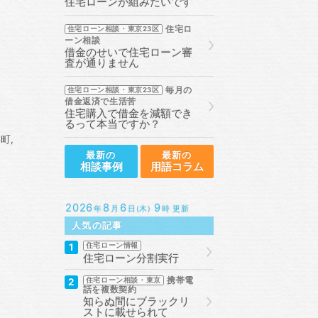
住宅ローンが組みたいです
住宅ロ
住宅ローン相談・東京23区
ーン相談
借金のせいで住宅ローン審
査が通りません
毎月の
住宅ローン相談・東京23区
借金返済で生活苦
住宅購入で借金を減額でき
るって本当ですか？
形町
最新の
最新の
相談事例
用語コラム
2026
8
6
9
年
月
日(木)
時 更新
人気の記事
1
住宅ローン情報
住宅ローン分割実行
携帯電
2
住宅ローン相談・東京
話を複数契約
知らぬ間にブラックリ
ストに載せられて