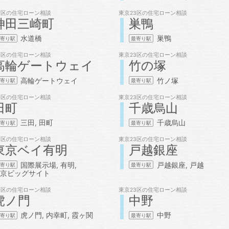
3区の
住宅ローン相談
東京23区の
住宅ローン相談
神田三崎町
巣鴨
水道橋
巣鴨
3区の
住宅ローン相談
東京23区の
住宅ローン相談
高輪ゲートウェイ
竹の塚
高輪ゲートウェイ
竹ノ塚
3区の
住宅ローン相談
東京23区の
住宅ローン相談
田町
千歳烏山
三田
田町
千歳烏山
3区の
住宅ローン相談
東京23区の
住宅ローン相談
東京ベイ有明
戸越銀座
国際展示場
有明
戸越銀座
戸越
京ビッグサイト
3区の
住宅ローン相談
東京23区の
住宅ローン相談
虎ノ門
中野
虎ノ門
内幸町
霞ヶ関
中野