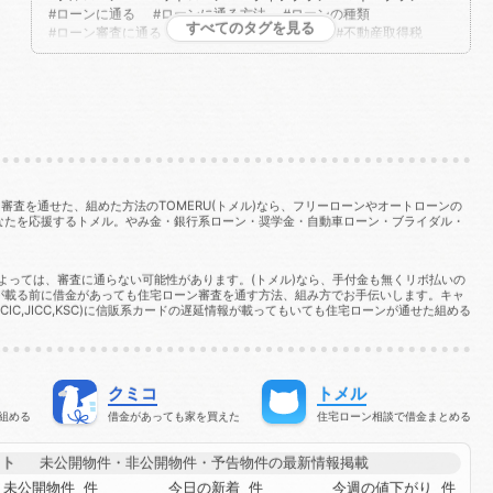
ローンに通る
ローンに通る方法
ローンの種類
すべてのタグを見る
ローン審査に通る
ローン審査に通る方法
不動産取得税
不法占拠
不法行為
二重譲渡
介護保険
代物弁済
代理人
代襲相続
任売
任意売却
任意整理
会社法
低層住居専用地域
住宅ローン
住宅ローンに通る
住宅ローンに通る方法
住宅ローンを組む
住宅ローン商品
住宅ローン審査
住宅ローン審査に通る
住宅ローン審査に通る方法
住宅ローン相談
住宅購入
使用者責任
使用貸借
保佐人
個人信用情報
個人民事再生
借地借家法
借地権
借金
借金あってもローンに通る
査を通せた、組めた方法のTOMERU(トメル)なら、フリーローンやオートローンの
借金あってもローンに通る方法
なたを応援するトメル。やみ金・銀行系ローン・奨学金・自動車ローン・ブライダル・
借金あってもローン審査に通る
借金あってもローン審査に通る方法
借金あっても住宅ローンに通る
によっては、審査に通らない可能性があります。(トメル)なら、手付金も無くリボ払いの
借金あっても住宅ローンに通る方法
が載る前に借金があっても住宅ローン審査を通す方法、組み方でお手伝いします。キャ
,JICC,KSC)に信販系カードの遅延情報が載ってもいても住宅ローンが通せた組める
借金あっても住宅ローン審査に通る
借金あっても住宅ローン審査に通る方法
借金あっても審査に通った
借金あっても審査に通る
借金あっても審査に通る方法
借金あっても通る
借金あっても通る方法
借金があってもローンに通る
クミコ
トメル
借金があってもローンに通る方法
組める
借金があっても家を買えた
住宅ローン相談で借金まとめる
借金があってもローン審査に通る
借金があってもローン審査に通る方法
イト
未公開物件・非公開物件・予告物件の最新情報掲載
借金があっても住宅ローンに通る
借金があっても住宅ローンに通る方法
未公開物件
件
今日の新着
件
今週の値下がり
件