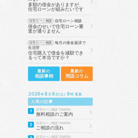
多額の借金がありますが、
住宅ローンが組みたいです
住宅ローン相談
住宅ローン相談
借金のせいで住宅ローン審
査が通りません
毎月の借金返済で
住宅ローン相談
生活苦
住宅購入で借金を減額でき
るって本当ですか？
最新の
最新の
相談事例
用語コラム
2026
8
8
9
年
月
日(土)
時 更新
人気の記事
住宅ローン相談
1
無料相談のご案内
住宅ローン相談
2
ご相談の流れ
住宅ローン相談