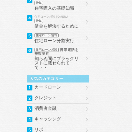
3
特集
住宅購入の基礎知識
住宅ローン相談
4
特集
借金を解決するために
5
住宅ローン情報
住宅ローン分割実行
携帯電話を
6
住宅ローン相談
複数契約
知らぬ間にブラックリ
ストに載せられて
て・・
人気のカテゴリー
カードローン
1
クレジット
2
消費者金融
3
キャッシング
4
リボ
5