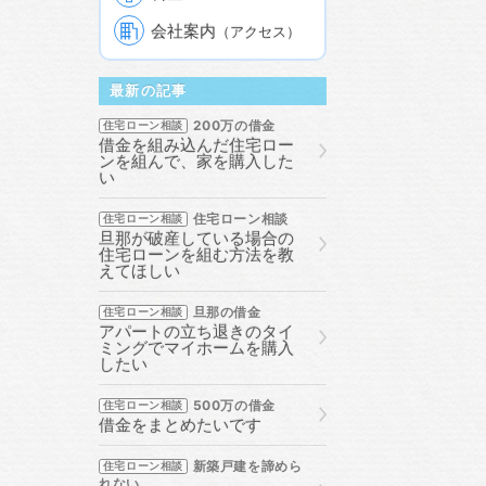
会社案内
（アクセス）
最新の記事
200万の借金
住宅ローン相談
借金を組み込んだ住宅ロー
ンを組んで、家を購入した
い
住宅ローン相談
住宅ローン相談
旦那が破産している場合の
住宅ローンを組む方法を教
えてほしい
旦那の借金
住宅ローン相談
アパートの立ち退きのタイ
ミングでマイホームを購入
したい
500万の借金
住宅ローン相談
借金をまとめたいです
新築戸建を諦めら
住宅ローン相談
れない