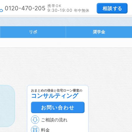
携帯OK
0120-470-205
相談
する
9:30-19:00
年中無休
リボ
奨学金
おまとめの借金
住宅ローン審査
と
の
コンサルティング
お問い合わせ
ご相談の流れ
料金