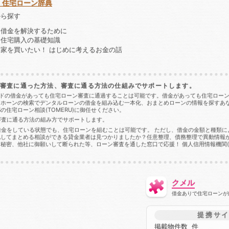
・住宅ローン辞典
から探す
：借金を解決するために
：住宅購入の基礎知識
家を買いたい！ はじめに考えるお金の話
ーン審査に通った方法、審査に通る方法の仕組みでサポートします。
ドの借金があっても住宅ローン審査に通過することは可能です。借金があっても住宅ローン審
トホーンの検索でデンタルローンの借金を組み込む一本化、おまとめローンの情報を探すあ
住宅ローン相談(TOMERU)に御任せください。
、審査に通る方法の組み方でサポートします。
の借金をしている状態でも、住宅ローンを組むことは可能です。 ただし、借金の金額と種類
化してまとめる相談ができる貸金業者は見つかりましたか？任意整理、債務整理で異動情報
、他社に御願いして断られた等、ローン審査を通した窓口で応援！ 個人信用情報機関(CIC
クメル
借金ありで住宅ローンが
提携サ
掲載物件数
件