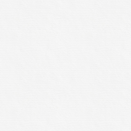
通る
借金あ
も住宅ローン
に通る方法
審査に通る
も通る
借金
に通る
借金
てもローン審
る方法
借金
ても住宅ロー
審査に通る
借金があっ
借金があっ
る方法
借金
借金があっ
借金があっ
審査に通る方
があって住宅
ン審査に通る
借金があって
借金があっ
審査に通る方
法
通る