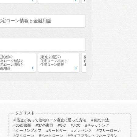
住宅ローン情報
金融用語
と
東京都
東京23区
東京23区
東京
の
の
の
住宅ローン相談
住宅ローン相談
住宅ローン相談
住宅
と
と
と
住宅ローン情報
と
住宅ローン情報
金融用語
住宅
金融用語
金融
タグリスト
借金があって住宅ローン審査に通った方法
組む方法
35条書面
37条書面
CIC
JICC
キャッシング
クーリングオフ
サービサー
ノンバンク
フリーローン
フルローン
ペットローン
ライフプラン・マネープラン