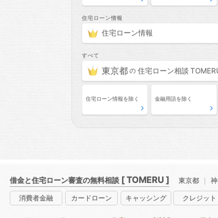
住宅ローン情報
住宅ローン情報
すべて
東京都
住宅ローン相談
の
住宅ローン情報
を除く
金融用語
を除く
[ TOMERU ]
借金と住宅ローン審査の無料相談
東京都
神
消費者
金融
カード
ローン
キャッ
シング
クレ
ジット