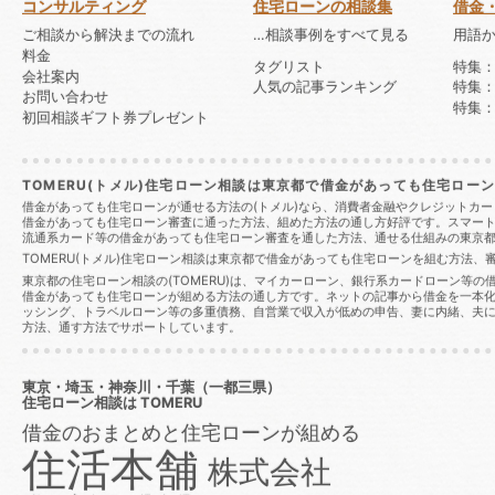
コンサルティング
住宅ローンの相談集
借金
ご相談から解決までの流れ
…相談事例をすべて見る
用語
料金
タグリスト
特集
会社案内
人気の記事ランキング
特集
お問い合わせ
特集：
初回相談ギフト券プレゼント
TOMERU(トメル)住宅ローン相談は東京都で借金があっても住宅ロ
借金があっても住宅ローンが通せる方法の(トメル)なら、消費者金融やクレジットカー
借金があっても住宅ローン審査に通った方法、組めた方法の通し方好評です。スマー
流通系カード等の借金があっても住宅ローン審査を通した方法、通せる仕組みの東京都の
TOMERU(トメル)住宅ローン相談は東京都で借金があっても住宅ローンを組む方法
東京都の住宅ローン相談の(TOMERU)は、マイカーローン、銀行系カードローン等
借金があっても住宅ローンが組める方法の通し方です。ネットの記事から借金を一本
ッシング、トラベルローン等の多重債務、自営業で収入が低めの申告、妻に内緒、夫に秘密
方法、通す方法でサポートしています。
東京・埼玉・神奈川・千葉（一都三県）
住宅ローン相談
は TOMERU
借金のおまとめと住宅ローンが組める
住活本舗
株式会社