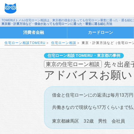
TOMERU(トメル)住宅ローン相談は、東京都の借金があっても住宅ローン審査に通った・通る組
東京都・計算方法など・借金があっても住宅ローンに通った・審査に通る組む方法
消費者金融
カードローン
住宅ローン相談TOMERU
住宅ローン相談
東京・計算方法など（住宅ロー
住宅ローン相談
・東京都の事例
先々出産
東京の住宅ローン相談
アドバイスお願い
借金と住宅ローンにの返済は毎月13万
共働きなので現状なら17万くらいまで払
東京都練馬区 32歳 男性 会社員