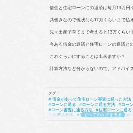
借金と住宅ローンにの返済は毎月13万円
共働きなので現状なら17万くらいまで払
先々出産子育てまで考えると13万くらい
今ある借金の返済と住宅ローンの返済と
これぐらいにすることは出来ますか？
計算方法など分からないので、アドバイ
タグ：
借金があって住宅ローン審査に通った方法
ローンに通る
ローンに通る方法
ロー
ローン審査に通る方法
住宅ローンに通る
すべてのタグを見る
ンに通る方法
住宅ローンを組む
住宅ロ
る
住宅ローン審査に通る方法
住宅ロー
あってもローンに通る
借金あってもロー
借金あってもローン審査に通る
借金あっ