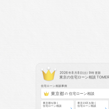
2026
8
8
9
年
月
日(土)
時 更新
東京の
住宅ローン相談
住宅ローン相談
事例
東京都
住宅ローン相談
の
東京都
を除く
東京23区
を除く
住宅ローン相談
住宅ローン相談