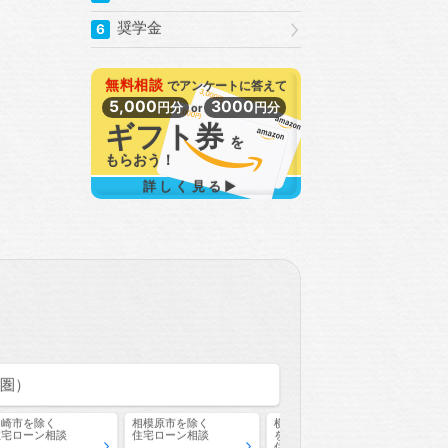
奨学金
6
無料相談
で
アンケートに答えて
5,000
3000
円分
円分
or
ギフト券
を
もらおう！
詳しく見る▶
圏）
川崎市
を除く
相模原市
を除く
横浜市以外の神奈川県
川崎
住宅ローン相談
住宅ローン相談
を除く
を除
住宅ローン相談
住宅