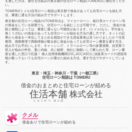
を通した方法、通せる仕組みの東京都の住宅ローン相談(TOMERU)に御任せくださ
に通る方法
借金あっても住宅ローン審査に通る
借金あって
い。
も住宅ローン審査に通る方法
借金あっても審査に通った
借
TOMERU(トメル)住宅ローン相談は東京都で借金があっても住宅ローンを組む方
金あっても審査に通る
借金あっても審査に通る方法
借金あ
法、審査に通る方法の組み方でサポートします。
っても通る
借金あっても通る方法
借金があってもローンに
東京都の住宅ローン相談の(TOMERU)は、マイカーローン、銀行系カードローン等
通る
借金があってもローンに通る方法
借金があってもロー
の借金をしている状態でも、住宅ローンを組むことは可能です。 ただし、借金の金
ン審査に通る
借金があってもローン審査に通る方法
借金が
額と種類によっては、審査に通らない可能性があります。(トメル)なら、手付金も
あっても住宅ローンに通る
借金があっても住宅ローンに通る方
無くリボ払いの借金があっても住宅ローンが組める方法の通し方です。ネットの記
法
借金があっても住宅ローン審査に通る
借金があっても住
事から借金を一本化してまとめる相談ができる貸金業者は見つかりましたか？任意
整理、債務整理で異動情報が載る前に借金があっても住宅ローン審査を通す方法、
宅ローン審査に通る方法
借金があっても住宅ローン審査に通る
組み方でお手伝いします。キャッシング、トラベルローン等の多重債務、自営業で
方法
借金があっても住宅ローン審査に通過することは可能
収入が低めの申告、妻に内緒、夫に秘密、他社に御願いして断られた等、ローン審
借金があっても審査に通る
借金があっても審査に通る
借金
査を通した窓口で応援！ 個人信用情報機関(CIC,JICC,KSC)に信販系カードの遅延情
があっても審査に通る方法
借金があっても組む方法
借金が
報が載ってもいても住宅ローンが通せた組める方法、通す方法でサポートしていま
あっても通る
借金があっても通る
借金があっても通る方
す。
法
借金があってローンに通る
借金があってローン審査に通
る
借金があってローン審査に通る方法
借金があって住宅ロ
東京・埼玉・神奈川・千葉（一都三県）
ーンに通る
借金があって住宅ローンに通る方法
借金があっ
住宅ローン相談
は TOMERU
て住宅ローン審査に通る
借金があって住宅ローン審査に通る方
借金のおまとめと住宅ローンが組める
法
借金があって審査に通る
借金があって審査に通る方法
住活本舗
株式会社
借金があって通る
停止条件
健康保険
催告の抗弁権
債務
債務不履行
債務者
債権
債権者
債権者主義
じゅうかつ ほんぽ
債権譲渡
先取特権
入札
全銀協
公序良俗
公正証
書遺言
公示価格
公証人
公証役場
共有
内容証明郵
便
再生
再調達価額
出納
分筆登記
切土
判決
クメル
利率
制度
労災保険
動産
単体規定
危険負担
借金ありで住宅ローンが組める
厚生年金保険
原価法
原状回復義務
双方代理
収入
収益還元法
取引
取引事例比較法
取消権
取締役
合
意解除
合筆登記
同時履行
商法
固定資産税
固定金