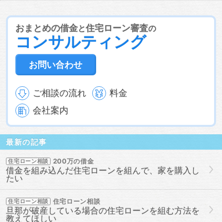
る
借金があってもローンに通る方法
借金があってもロー
ン審査に通る
借金があってもローン審査に通る方法
借金
があっても住宅ローンに通る
借金があっても住宅ローンに
おまとめの借金
住宅ローン審査
と
の
通る方法
借金があっても住宅ローン審査に通る
借金があ
コンサルティング
っても住宅ローン審査に通る方法
借金があっても住宅ロー
ン審査に通過することは可能
借金があっても審査に通る
借金があっても審査に通る方法
借金があっても組む方法
お問い合わせ
借金があっても通る
借金があっても通る方法
借金があっ
てローンに通る
借金があってローン審査に通る
借金があ
ってローン審査に通る方法
借金があって住宅ローンに通る
ご相談の流れ
料金
借金があって住宅ローンに通る方法
借金があって住宅ロー
会社案内
ン審査に通る
借金があって住宅ローン審査に通る方法
借
金があって審査に通る
借金があって審査に通る方法
借金
があって通る
審査に通った方法
審査に通る
審査に通
る方法
組む
組む方法
通った
通った方法
通る
最新の記事
通る方法
200万の借金
住宅ローン相談
借金を組み込んだ住宅ローンを組んで、家を購入し
たい
住宅ローン相談
住宅ローン相談
旦那が破産している場合の住宅ローンを組む方法を
教えてほしい