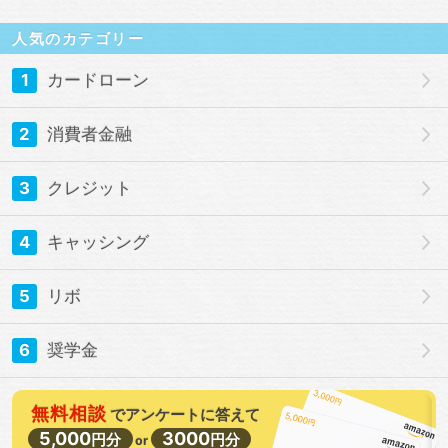
人気のカテゴリー
1
カードローン
2
消費者金融
3
クレジット
4
キャッシング
5
リボ
6
奨学金
無料相談
で
アンケートに答えて
5,000
3000
円分
円分
or