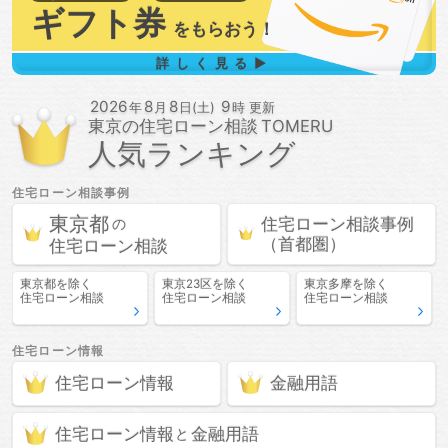
ギフト券
を
もらおう！
詳しく見る▶
2026
8
8
9
年
月
日(土)
時 更新
東京の
住宅ローン相談
人気ランキング
住宅ローン相談
事例
東京都
住宅ローン相談
事例
の
（首都圏）
住宅ローン相談
東京都
を除く
東京23区
を除く
東京多摩
を除く
住宅ローン相談
住宅ローン相談
住宅ローン相談
住宅ローン情報
住宅ローン情報
金融用語
住宅ローン情報
金融用語
と