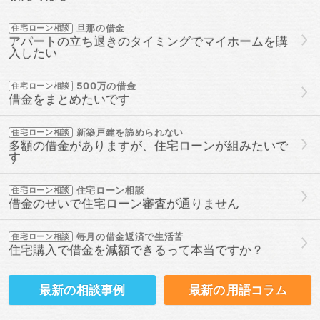
旦那の借金
住宅ローン相談
アパートの立ち退きのタイミングでマイホームを購
入したい
500万の借金
住宅ローン相談
借金をまとめたいです
新築戸建を諦められない
住宅ローン相談
多額の借金がありますが、住宅ローンが組みたいで
す
住宅ローン相談
住宅ローン相談
借金のせいで住宅ローン審査が通りません
毎月の借金返済で生活苦
住宅ローン相談
住宅購入で借金を減額できるって本当ですか？
最新の
相談事例
最新の
用語コラム