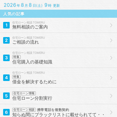
2026
8
8
9
年
月
日(土)
時 更新
人気の記事
住宅ローン相談
1
無料相談のご案内
住宅ローン相談
2
ご相談の流れ
住宅ローン相談
3
特集
住宅購入の基礎知識
住宅ローン相談
4
特集
借金を解決するために
住宅ローン情報
5
住宅ローン分割実行
携帯電話を複数契約
住宅ローン相談
6
知らぬ間にブラックリストに載せられてて・・