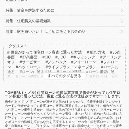
特集：借金を解決するために
特集：住宅購入の基礎知識
特集：家を買いたい！ はじめに考えるお金の話
タグリスト
借金があって住宅ローン審査に通った方法
組む方法
35条
書面
37条書面
CIC
JICC
キャッシング
クーリング
オフ
サービサー
ノンバンク
フリーローン
フルロー
ン
ペットローン
ライフプラン・マネープラン
ローンに
通る
ローンに通る方法
ローンの種類
ローン審査に通
すべてのタグを見る
る
ローン審査に通る方法
不動産取得税
不法占拠
不
法行為
二重譲渡
介護保険
代物弁済
代理人
代襲相
続
任売
任意売却
任意整理
会社法
低層住居専用地
域
住宅ローン
住宅ローンに通る
住宅ローンに通る方
TOMERU(トメル)住宅ローン相談は東京都で借金があっても住宅ロ
ーン審査に通った方法、審査に通る方法の仕組みでサポートします。
法
住宅ローンを組む
住宅ローン商品
住宅ローン審査
住宅ローン審査に通る
住宅ローン審査に通る方法
住宅ロー
借金があっても住宅ローンが通せる方法の(トメル)なら、消費者金融やクレジット
カードの借金があっても住宅ローン審査に通過することは可能です。借金があって
ン相談
住宅購入
使用者責任
使用貸借
保佐人
個人
も住宅ローン審査を通せた、組めた方法のTOMERU(トメル)なら、フリーローンや
信用情報
個人民事再生
借地借家法
借地権
借金
借
オートローンの借金があっても住宅ローン審査に通った方法、組めた方法の通し方
金あってもローンに通る
借金あってもローンに通る方法
借
好評です。スマートホーンの検索でデンタルローンの借金を組み込む一本化、おま
金あってもローン審査に通る
借金あってもローン審査に通る方
とめローンの情報を探すあなたを応援するトメル。やみ金・銀行系ローン・奨学
法
借金あっても住宅ローンに通る
借金あっても住宅ローン
金・自動車ローン・ブライダル・流通系カード等の借金があっても住宅ローン審査