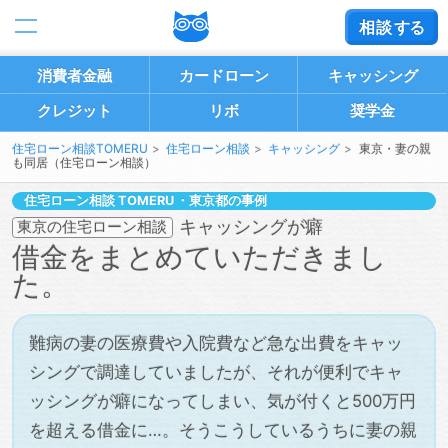
相談
する
消費者金融
カードローン
キャッシング
クレジット
リボ
奨学金
住宅ローン相談TOMERU
住宅ローン相談
キャッシング
東京・妻の親
も同居（住宅ローン相談）
住宅ローン相談
・東京都の事例
キャッシングが癖
東京の住宅ローン相談
借金をまとめていただきまし
た。
難病の妻の医療費や入院費など急な出費をキャッ
シングで調達していましたが、それが便利でキャ
ッシングが癖になってしまい、気が付くと500万円
を超える借金に…。そうこうしているうちに妻の親