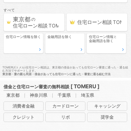
すべて
東京都
の
住宅ローン相談
住宅ローン相談
住宅ローン情報
を除く
金融用語
を除く
住宅ローン情報
と
金融用語
を除く
TOMERU(トメル)住宅ローン相談は、東京都の借金があっても住宅ローン審査に通った・通る組
む方法でサポートします。
東京都・妻の親も同居・借金があっても住宅ローンに通った・審査に通る組む方法
[ TOMERU ]
借金と住宅ローン審査の無料相談
東京都
神奈川県
千葉県
埼玉県
消費者
金融
カード
ローン
キャッ
シング
クレ
ジット
リボ
奨学金