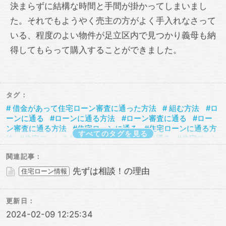
決まらずに結構な時間と手間が掛かってしまいまし
た。それでもようやく売主の方がよく手入れなさって
いる、程度のよい物件が足立区内で見つかり義母も納
得してもらって購入することができました。
タグ：
借金があって住宅ローン審査に通った方法
組む方法
ロ
ーンに通る
ローンに通る方法
ローン審査に通る
ロー
ン審査に通る方法
住宅ローンに通る
住宅ローンに通る方
すべてのタグを見る
法
住宅ローンを組む
住宅ローン審査に通る
住宅ローン
審査に通る方法
住宅ローン相談
借金あってもローンに通
関連記事：
る
借金あってもローンに通る方法
借金あってもローン審
査に通る
借金あってもローン審査に通る方法
借金あって
先ずは相談！の理由
住宅ローン情報
も住宅ローンに通る
借金あっても住宅ローンに通る方法
借金あっても住宅ローン審査に通る
借金あっても住宅ロー
ン審査に通る方法
借金あっても審査に通った
借金あって
更新日：
も審査に通る
借金あっても審査に通る方法
借金あっても
2024-02-09 12:25:34
通る
借金あっても通る方法
借金があってもローンに通